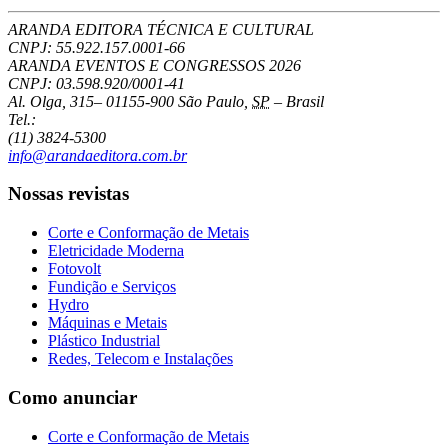
ARANDA EDITORA TÉCNICA E CULTURAL
CNPJ: 55.922.157.0001-66
ARANDA EVENTOS E CONGRESSOS
2026
CNPJ: 03.598.920/0001-41
Al. Olga, 315
–
01155-900
São Paulo
,
SP
–
Brasil
Tel.:
(11) 3824-5300
info@arandaeditora.com.br
Nossas revistas
Corte e Conformação de Metais
Eletricidade Moderna
Fotovolt
Fundição e Serviços
Hydro
Máquinas e Metais
Plástico Industrial
Redes, Telecom e Instalações
Como anunciar
Corte e Conformação de Metais