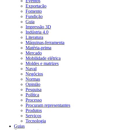
Eventos
Exportação
Fomento
Fundição
Guia
Impressão 3D
Indústria 4.0
Literatura
Máquinas-ferramenta
Matéria-prima
Mercado
Mobilidade elétrica
Moldes e matrizes
Naval
Negócios
Normas
Opinião
Pesquisa
Política
Processo
Procuram representantes
Produtos
Serviços
Tecnologia
Guias