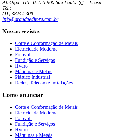
Al. Olga, 315
–
01155-900
São Paulo
,
SP
–
Brasil
Tel.:
(11) 3824-5300
info@arandaeditora.com.br
Nossas revistas
Corte e Conformação de Metais
Eletricidade Moderna
Fotovolt
Fundição e Serviços
Hydro
Máquinas e Metais
Plástico Industrial
Redes, Telecom e Instalações
Como anunciar
Corte e Conformação de Metais
Eletricidade Moderna
Fotovolt
Fundição e Serviços
Hydro
Máquinas e Metais