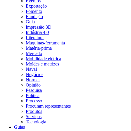
Eventos
Exportação
Fomento
Fundição
Guia
Impressão 3D
Indústria 4.0
Literatura
Máquinas-ferramenta
Matéria-prima
Mercado
Mobilidade elétrica
Moldes e matrizes
Naval
Negócios
Normas
Opinião
Pesquisa
Política
Processo
Procuram representantes
Produtos
Serviços
Tecnologia
Guias