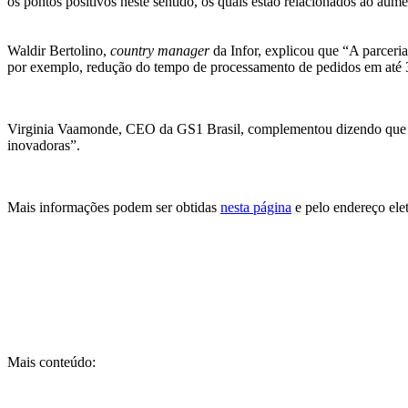
os pontos positivos neste sentido, os quais estão relacionados ao aume
Waldir Bertolino,
country manager
da Infor, explicou que “A parceri
por exemplo, redução do tempo de processamento de pedidos em até
Virginia Vaamonde, CEO da GS1 Brasil, complementou dizendo que a
inovadoras”.
Mais informações podem ser obtidas
nesta página
e pelo endereço ele
Mais conteúdo: