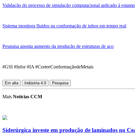
Validação do processo de simulação computacional aplicado à estam
Sistema monitora fluidos na conformação de tubos em tempo real
Pesquisa aponta aumento da produção de estruturas de aço
#GSI #Infor #IA #CorteeConformaçãodeMetais
Em alta
Indústria 4.0
Pesquisa
Mais
Notícias CCM
Siderúrgica investe em produção de laminados no Ce