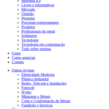
Indústria 4.0
Livros e informativos
Mercado
Opinião
Pesquisa
Procuram representantes
Produtos
Profissionais do metal
Soldagem
Tecnologia
Tecnologia em conformação
Tudo sobre prensas
Guias
Como anunciar
Contato
Outras revistas
Eletricidade Moderna
Plástico Industrial
Redes, Telecom e Instalações
Fotovolt
Hydro
Máquinas e Metais
Corte e Conformação de Metais
Fundição e Serviços