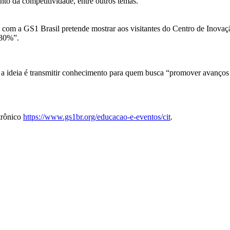
nto da competitividade, entre outros temas.
a com a GS1 Brasil pretende mostrar aos visitantes do Centro de Inova
 30%”.
 ideia é transmitir conhecimento para quem busca “promover avanços 
trônico
https://www.gs1br.org/educacao-e-eventos/cit
.