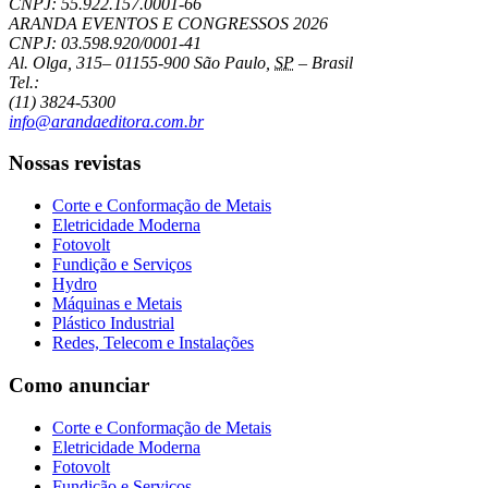
CNPJ: 55.922.157.0001-66
ARANDA EVENTOS E CONGRESSOS
2026
CNPJ: 03.598.920/0001-41
Al. Olga, 315
–
01155-900
São Paulo
,
SP
–
Brasil
Tel.:
(11) 3824-5300
info@arandaeditora.com.br
Nossas revistas
Corte e Conformação de Metais
Eletricidade Moderna
Fotovolt
Fundição e Serviços
Hydro
Máquinas e Metais
Plástico Industrial
Redes, Telecom e Instalações
Como anunciar
Corte e Conformação de Metais
Eletricidade Moderna
Fotovolt
Fundição e Serviços