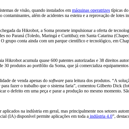
istemas de visão, quando instalados em
máquinas operatrizes
típicas do
 contaminantes, além de acidentes na esteira e a reprovação de lotes in
 chegada da Hikrobot, a Soma promete impulsionar a oferta de tecnologia
des no Paraná (Toledo, Maringá e Curitiba); em Santa Catarina (Chapec
. O grupo conta ainda com um parque científico e tecnológico, em Chape
a Hikrobot acumula quase 600 patentes autorizadas e 38 direitos autor
de 30 produtos ao portfólio da Soma, que já comercializa equipamentos 
bilidade de venda apenas do
software
para leitura dos produtos. “A soluç
 para fazer o trabalho que o sistema faria”, comentou Gilberto Dick (fot
ficar o defeito em uma peça e parar a produção no mesmo momento. Sã
aplicados na indústria em geral, mas principalmente nos setores autom
ficial (IA) disponível permite aplicações em toda a
indústria 4.0
”, destac