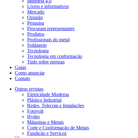
Indústria 4.0
Livros e informativos
Mercado
Opinião
Pesquisa
Procuram representantes
Produtos
Profissionais do metal
Soldagem
Tecnologia
Tecnologia em conformação
Tudo sobre prensas
Guias
Como anunciar
Contato
Outras revistas
Eletricidade Moderna
Plástico Industrial
Redes, Telecom e Instalações
Fotovolt
Hydro
Máquinas e Metais
Corte e Conformação de Metais
Fundição e Serviços