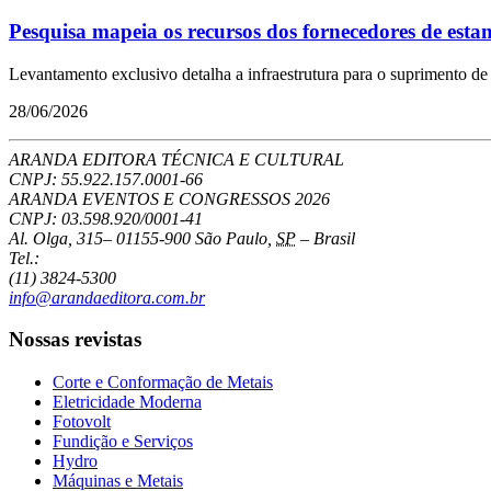
Pesquisa mapeia os recursos dos fornecedores de esta
Levantamento exclusivo detalha a infraestrutura para o suprimento d
28/06/2026
ARANDA EDITORA TÉCNICA E CULTURAL
CNPJ: 55.922.157.0001-66
ARANDA EVENTOS E CONGRESSOS
2026
CNPJ: 03.598.920/0001-41
Al. Olga, 315
–
01155-900
São Paulo
,
SP
–
Brasil
Tel.:
(11) 3824-5300
info@arandaeditora.com.br
Nossas revistas
Corte e Conformação de Metais
Eletricidade Moderna
Fotovolt
Fundição e Serviços
Hydro
Máquinas e Metais