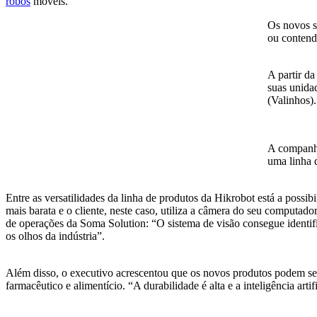
robôs
móveis.
Os novos s
ou contendo
A partir da
suas unida
(Valinhos)
A companhi
uma linha 
Entre as versatilidades da linha de produtos da Hikrobot está a possi
mais barata e o cliente, neste caso, utiliza a câmera do seu computador
de operações da Soma Solution: “O sistema de visão consegue identi
os olhos da indústria”.
Além disso, o executivo acrescentou que os novos produtos podem ser 
farmacêutico e alimentício. “A durabilidade é alta e a inteligência arti