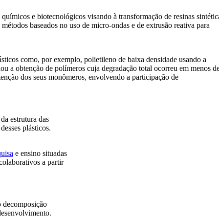
 químicos e biotecnológicos visando à transformação de resinas sintétic
 métodos baseados no uso de micro-ondas e de extrusão reativa para
ásticos como, por exemplo, polietileno de baixa densidade usando a
nou a obtenção de polímeros cuja degradação total ocorreu em menos d
tenção dos seus monômeros, envolvendo a participação de
da estrutura das
desses plásticos.
uisa
e ensino situadas
olaborativos a partir
mo decomposição
desenvolvimento.