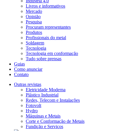
Indústria 4.0
Livros e informativos
Mercado
Opinião
Pesquisa
Procuram representantes
Produtos
Profissionais do metal
Soldagem
Tecnologia
Tecnologia em conformação
Tudo sobre prensas
Guias
Como anunciar
Contato
Outras revistas
Eletricidade Moderna
Plástico Industrial
Redes, Telecom e Instalações
Fotovolt
Hydro
Máquinas e Metais
Corte e Conformação de Metais
Fundição e Serviços