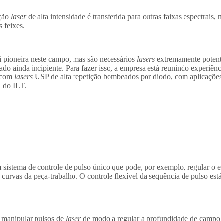
ação
laser
de alta intensidade é transferida para outras faixas espectrais, 
 feixes.
foi pioneira neste campo, mas são necessários
lasers
extremamente potent
o ainda incipiente. Para fazer isso, a empresa está reunindo experiênc
s com
lasers
USP de alta repetição bombeados por diodo, com aplicações 
 do ILT.
istema de controle de pulso único que pode, por exemplo, regular o e
as curvas da peça-trabalho. O controle flexível da sequência de pulso e
e manipular pulsos de
laser
de modo a regular a profundidade de campo,