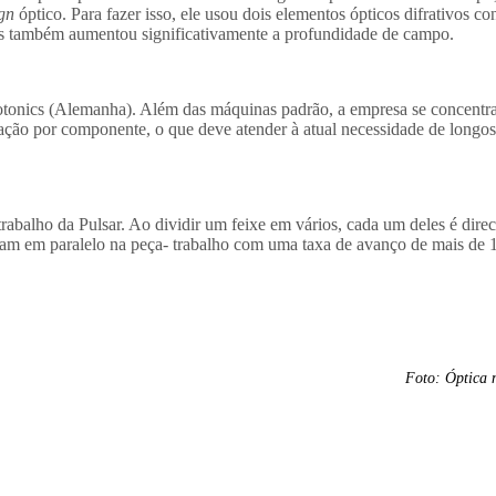
gn
óptico. Para fazer isso, ele usou dois elementos ópticos difrativos 
 mas também aumentou significativamente a profundidade de campo.
otonics (Alemanha). Além das máquinas padrão, a empresa se concentra 
ablação por componente, o que deve atender à atual necessidade de lo
trabalho da Pulsar. Ao dividir um feixe em vários, cada um deles é dir
avam em paralelo na peça- trabalho com uma taxa de avanço de mais d
Foto: Óptica m