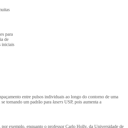
muitas
es para
ia de
iniciais
spaçamento entre pulsos individuais ao longo do contorno de uma
stá se tornando um padrão para
lasers
USP, pois aumenta a
 por exemplo, enquanto o professor Carlo Holly, da Universidade de