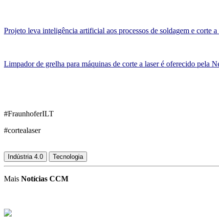
Projeto leva inteligência artificial aos processos de soldagem e corte a 
Limpador de grelha para máquinas de corte a laser é oferecido pela
#FraunhoferILT
#cortealaser
Indústria 4.0
Tecnologia
Mais
Notícias CCM