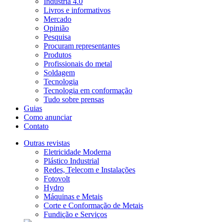
Indústria 4.0
Livros e informativos
Mercado
Opinião
Pesquisa
Procuram representantes
Produtos
Profissionais do metal
Soldagem
Tecnologia
Tecnologia em conformação
Tudo sobre prensas
Guias
Como anunciar
Contato
Outras revistas
Eletricidade Moderna
Plástico Industrial
Redes, Telecom e Instalações
Fotovolt
Hydro
Máquinas e Metais
Corte e Conformação de Metais
Fundição e Serviços