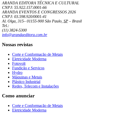
ARANDA EDITORA TÉCNICA E CULTURAL
CNPJ: 55.922.157.0001-66
ARANDA EVENTOS E CONGRESSOS
2026
CNPJ: 03.598.920/0001-41
Al. Olga, 315
–
01155-900
São Paulo
,
SP
–
Brasil
Tel.:
(11) 3824-5300
info@arandaeditora.com.br
Nossas revistas
Corte e Conformação de Metais
Eletricidade Moderna
Fotovolt
Fundição e Serviços
Hydro
Máquinas e Metais
Plástico Industrial
Redes, Telecom e Instalações
Como anunciar
Corte e Conformação de Metais
Eletricidade Moderna