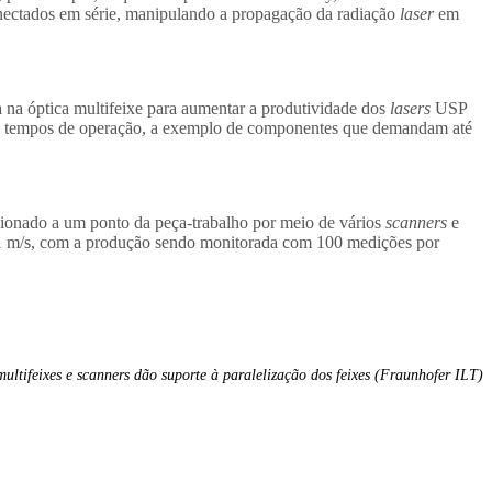
conectados em série, manipulando a propagação da radiação
laser
em
na óptica multifeixe para aumentar a produtividade dos
lasers
USP
ngos tempos de operação, a exemplo de componentes que demandam até
ecionado a um ponto da peça-trabalho por meio de vários
scanners
e
e 1 m/s, com a produção sendo monitorada com 100 medições por
ultifeixes e scanners dão suporte à paralelização dos feixes (Fraunhofer ILT)