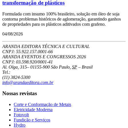
transformação de plásticos
Formulada com insumo 100% brasileiro, solução em óleo de soja
contorna problemas históricos de aglomeração, garantindo ganhos
de propriedades para os plásticos aditivados com grafeno.
04/08/2026
ARANDA EDITORA TÉCNICA E CULTURAL
CNPJ: 55.922.157.0001-66
ARANDA EVENTOS E CONGRESSOS
2026
CNPJ: 03.598.920/0001-41
Al. Olga, 315
–
01155-900
São Paulo
,
SP
–
Brasil
Tel.:
(11) 3824-5300
info@arandaeditora.com.br
Nossas revistas
Corte e Conformação de Metais
Eletricidade Moderna
Fotovolt
Fundição e Serviços
Hydro