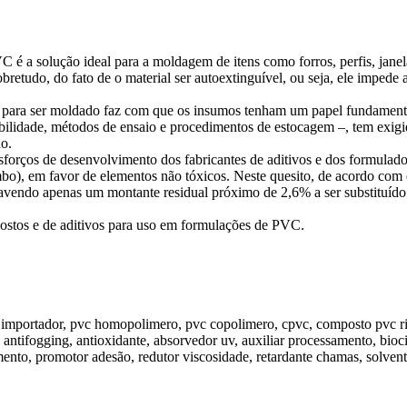
 a solução ideal para a moldagem de itens como forros, perfis, janela
 sobretudo, do fato de o material ser autoextinguível, ou seja, ele impe
o para ser moldado faz com que os insumos tenham um papel fundamenta
abilidade, métodos de ensaio e procedimentos de estocagem –, tem exig
o.
esforços de desenvolvimento dos fabricantes de aditivos e dos formulad
bo), em favor de elementos não tóxicos. Neste quesito, de acordo com 
avendo apenas um montante residual próximo de 2,6% a ser substituído. I
postos e de aditivos para uso em formulações de PVC.