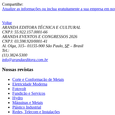
Compartilhe:
Atualize as informações ou inclua gratuitamente a sua empresa em no
Voltar
ARANDA EDITORA TÉCNICA E CULTURAL
CNPJ: 55.922.157.0001-66
ARANDA EVENTOS E CONGRESSOS
2026
CNPJ: 03.598.920/0001-41
Al. Olga, 315
–
01155-900
São Paulo
,
SP
–
Brasil
Tel.:
(11) 3824-5300
info@arandaeditora.com.br
Nossas revistas
Corte e Conformação de Metais
Eletricidade Moderna
Fotovolt
Fundição e Serviços
Hydro
Máquinas e Metais
Plástico Industrial
Redes, Telecom e Instalações