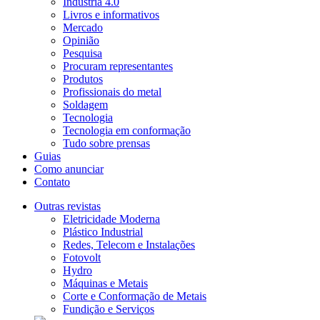
Indústria 4.0
Livros e informativos
Mercado
Opinião
Pesquisa
Procuram representantes
Produtos
Profissionais do metal
Soldagem
Tecnologia
Tecnologia em conformação
Tudo sobre prensas
Guias
Como anunciar
Contato
Outras revistas
Eletricidade Moderna
Plástico Industrial
Redes, Telecom e Instalações
Fotovolt
Hydro
Máquinas e Metais
Corte e Conformação de Metais
Fundição e Serviços