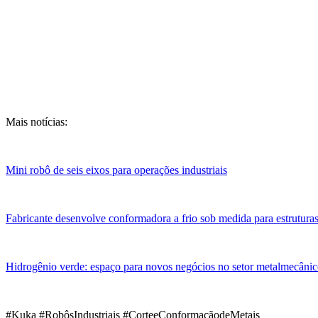
Mais notícias:
Mini robô de seis eixos para operações industriais
Fabricante desenvolve conformadora a frio sob medida para estruturas
Hidrogênio verde: espaço para novos negócios no setor metalmecâni
#Kuka #RobôsIndustriais #CorteeConformaçãodeMetais