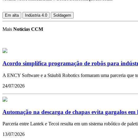
Em alta
Indústria 4.0
Soldagem
Mais
Notícias CCM
Acordo simplifica programação de robôs para indústr
A ENCY Software e a Stäubli Robotics formaram uma parceria que tem 
24/07/2026
Automação na descarga de chapas evita gargalos em l
Parceria entre Lantek e Tecoi resulta em um sistema robótico de pal
13/07/2026