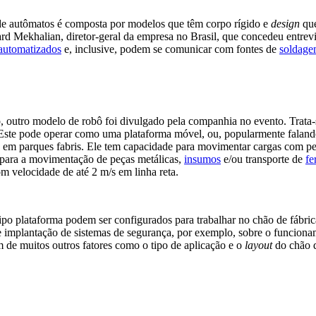
 de autômatos é composta por modelos que têm corpo rígido e
design
que
d Mekhalian, diretor-geral da empresa no Brasil, que concedeu entrev
 automatizados
e, inclusive, podem se comunicar com fontes de
soldag
, outro modelo de robô foi divulgado pela companhia no evento. Trat
 Este pode operar como uma plataforma móvel, ou, popularmente falan
, em parques fabris. Ele tem capacidade para movimentar cargas com pe
 para a movimentação de peças metálicas,
insumos
e/ou transporte de
fe
m velocidade de até 2 m/s em linha reta.
ipo plataforma podem ser configurados para trabalhar no chão de fábri
 de implantação de sistemas de segurança, por exemplo, sobre o funcion
m de muitos outros fatores como o tipo de aplicação e o
layout
do chão d