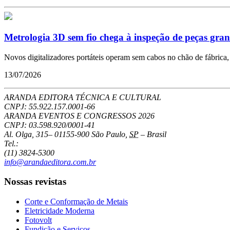
Metrologia 3D sem fio chega à inspeção de peças gra
Novos digitalizadores portáteis operam sem cabos no chão de fábrica, 
13/07/2026
ARANDA EDITORA TÉCNICA E CULTURAL
CNPJ: 55.922.157.0001-66
ARANDA EVENTOS E CONGRESSOS
2026
CNPJ: 03.598.920/0001-41
Al. Olga, 315
–
01155-900
São Paulo
,
SP
–
Brasil
Tel.:
(11) 3824-5300
info@arandaeditora.com.br
Nossas revistas
Corte e Conformação de Metais
Eletricidade Moderna
Fotovolt
Fundição e Serviços