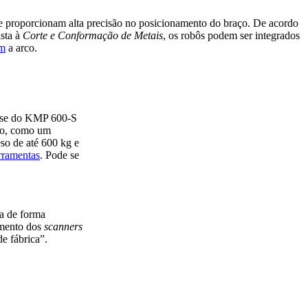
 proporcionam alta precisão no posicionamento do braço. De acordo
ista à
Corte e Conformação de Metais
, os robôs podem ser integrados
em
a arco.
a-se do KMP 600-S
do, como um
so de até 600 kg e
rramentas
. Pode se
ca de forma
amento dos
scanners
e fábrica”.