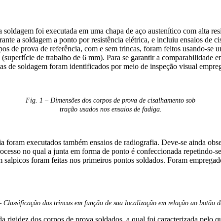
pela soldagem foi executada em uma chapa de aço austenítico com alta r
ante a soldagem a ponto por resistência elétrica, e incluiu ensaios de 
pos de prova de referência, com e sem trincas, foram feitos usando-s
(superfície de trabalho de 6 mm). Para se garantir a comparabilidade e
incas de soldagem foram identificados por meio de inspeção visual empr
Fig. 1 – Dimensões dos corpos de prova de cisalhamento sob
tração usados nos ensaios de fadiga.
ncia foram executados também ensaios de radiografia. Deve-se ainda obs
rocesso no qual a junta em forma de ponto é confeccionada repetindo-se 
m salpicos foram feitas nos primeiros pontos soldados. Foram empregad
– Classificação das trincas em função de sua localização em relação ao botão d
 da rigidez dos corpos de prova soldados, a qual foi caracterizada pelo 