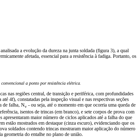
nalisada a evolução da dureza na junta soldada (figura 3), a qual
micamente afetada, essencial para a resistência à fadiga. Portanto, os
onvencional a ponto por resistência elétrica.
cas nas regiões central, de transição e periférica, com profundidades
a até 4f), constatadas pela inspeção visual e nas respectivas seções
a de falha, N
- ou seja, até o momento em que ocorria uma queda de
v
eferência, isentos de trincas (em branco), e sete corpos de prova com
s apresentaram maior número de ciclos aplicados até a falha do que
gem estão mostrados em destaque (cinza escuro), evidenciando que os
 prova soldados contendo trincas mostraram maior aplicação do número
 da geometria do entalhe no plano de união.