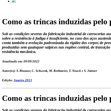
Como as trincas induzidas pelo p
Sob as condições severas da fabricação industrial de carrocerias au
sobre a resistência à fadiga é insuficiente, no caso dos aços auste
conta também a evolução padronizada da rigidez dos corpos de prov
produzidas sem quaisquer salpicos nas regiões central, de transição
resistência mecânica.
Atualizado em: 09/09/2022
Autor(es): S. Brauser, C. Schwenk, M. Rethmeier, T. Noack e S. Jüttner
Edição:
Janeiro 2013
Como as trincas induzidas pelo p
Sob as condições severas da fabricação industrial de carrocerias au