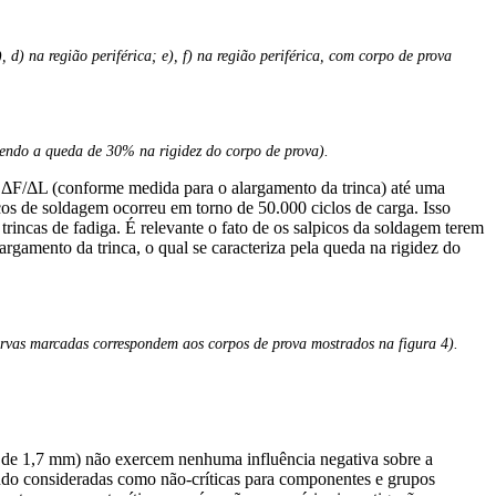
 d) na região periférica; e), f) na região periférica, com corpo de prova
 sendo a queda de 30% na rigidez do corpo de prova).
ada ΔF/ΔL (conforme medida para o alargamento da trinca) até uma
os de soldagem ocorreu em torno de 50.000 ciclos de carga. Isso
rincas de fadiga. É relevante o fato de os salpicos da soldagem terem
gamento da trinca, o qual se caracteriza pela queda na rigidez do
urvas marcadas correspondem aos corpos de prova mostrados na figura 4).
a de 1,7 mm) não exercem nenhuma influência negativa sobre a
 sendo consideradas como não-críticas para componentes e grupos