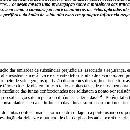
níticos. Foi desenvolvida uma investigação sobre a influência das trin
a, bem como a comparação entre os números de ciclos aplicados até a
 e periférica do botão de solda não exercem qualquer influência negati
ção das emissões de substâncias prejudiciais, associada à segurança, e
, alta resistência mecânica e excelente deformabilidade devido ao seu 
or meio de soldagem, os quais são decorrentes do surgimento de trincas
térmico localizado, em função tanto de altas taxas de resfriamento na 
ga mecânica das juntas confeccionadas por soldagem a ponto por resistên
(1-4)
o sob solicitações de impacto ou dinâmicas alternadas
. Porém, tal e
s consolidados acerca da influência das trincas sobre o comportamento 
adiga de juntas confeccionadas por meio de soldagem a ponto usando corp
evolução da rigidez e o número de ciclos aplicados até a ocorrência de 