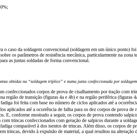
 30%;
ara o caso da soldagem convencional (soldagem em um único ponto) foi a
sobre os parâmetros de resistência mecânica, particularmente na zona ter
 para as juntas soldadas de forma convencional.
reza obtidas na “soldagem tríplice” e numa junta confeccionada por soldagem c
foram confeccionados corpos de prova de cisalhamento por tração com trin
a região de transição (figuras 4a e 4b) e na região periférica (figuras 4
 à fadiga foi feita com base no número de ciclos aplicados até a ocorrênci
os aplicados até a ocorrência de falha para os dez corpos de prova de r
os. E, conforme mostrado a seguir, os corpos de prova contendo salpico
ova com trincas confeccionados com geração de salpicos durante a solda
à fadiga comparável à dos isentos de trincas. Além disso, os corpos de
sem trincas, devido à expulsão de material, a qual resultou na alteração