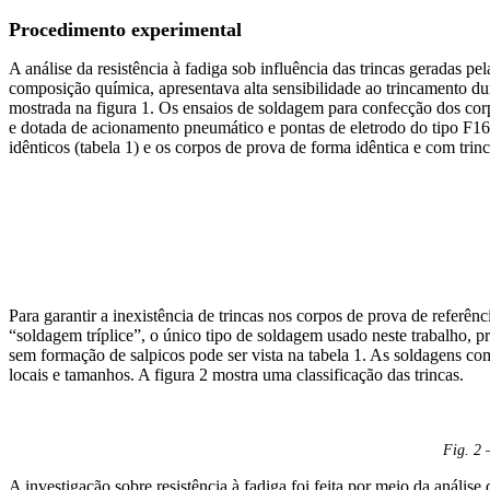
Procedimento experimental
A análise da resistência à fadiga sob influência das trincas geradas 
composição química, apresentava alta sensibilidade ao trincamento dur
mostrada na figura 1. Os ensaios de soldagem para confecção dos cor
e dotada de acionamento pneumático e pontas de eletrodo do tipo F16 
idênticos (tabela 1) e os corpos de prova de forma idêntica e com tr
Para garantir a inexistência de trincas nos corpos de prova de referê
“soldagem tríplice”, o único tipo de soldagem usado neste trabalho, p
sem formação de salpicos pode ser vista na tabela 1. As soldagens co
locais e tamanhos. A figura 2 mostra uma classificação das trincas.
Fig. 2 
A investigação sobre resistência à fadiga foi feita por meio da análise