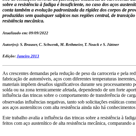
sobre a resistência à fadiga é insuficiente, no caso dos aços auste
conta também a evolução padronizada da rigidez dos corpos de prov
produzidas sem quaisquer salpicos nas regiões central, de transição
resistência mecânica.
Atualizado em: 09/09/2022
Autor(es): S. Brauser, C. Schwenk, M. Rethmeier, T. Noack e S. Jüttner
Edição:
Janeiro 2013
As crescentes demandas pela redução de peso da carroceria e pela redu
fabricação de automóveis, aços com diferentes temperaturas inerentes
materiais impõem desafios significativos durante seu processamento p
solda ou na zona termicamente afetada, dependendo de um forte aporte 
influência das trincas sobre o comportamento de transferência de car
observadas influências negativas, tanto sob solicitações estáticas com
aos aços austeníticos com alta resistência ainda não há conhecimento
Este trabalho avalia a influência das trincas sobre a resistência à f
feitos com aço austenítico de alta resistência mecânica, comparando a 