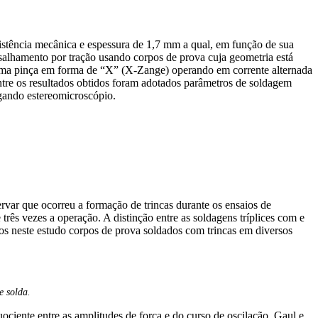
esistência mecânica e espessura de 1,7 mm a qual, em função de sua
cisalhamento por tração usando corpos de prova cuja geometria está
e uma pinça em forma de “X” (X-Zange) operando em corrente alternada
ntre os resultados obtidos foram adotados parâmetros de soldagem
egando estereomicroscópio.
ervar que ocorreu a formação de trincas durante os ensaios de
três vezes a operação. A distinção entre as soldagens tríplices com e
os neste estudo corpos de prova soldados com trincas em diversos
e solda.
quociente entre as amplitudes de força e do curso de oscilação. Gaul e