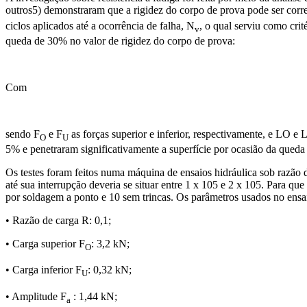
outros5) demonstraram que a rigidez do corpo de prova pode ser corr
ciclos aplicados até a ocorrência de falha, N
, o qual serviu como cri
v
queda de 30% no valor de rigidez do corpo de prova:
Com
sendo F
e F
as forças superior e inferior, respectivamente, e LO e
O
U
5% e penetraram significativamente a superfície por ocasião da queda
Os testes foram feitos numa máquina de ensaios hidráulica sob razão 
até sua interrupção deveria se situar entre 1 x 105 e 2 x 105. Para q
por soldagem a ponto e 10 sem trincas. Os parâmetros usados no ensa
• Razão de carga R: 0,1;
• Carga superior F
: 3,2 kN;
O
• Carga inferior F
: 0,32 kN;
U
• Amplitude F
: 1,44 kN;
a