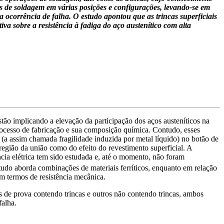
cas de soldagem em várias posições e configurações, levando-se em
 ocorrência de falha. O estudo apontou que as trincas superficiais
va sobre a resistência à fadiga do aço austenítico com alta
stão implicando a elevação da participação dos aços austeníticos na
processo de fabricação e sua composição química. Contudo, esses
 (a assim chamada fragilidade induzida por metal líquido) no botão de
região da união como do efeito do revestimento superficial. A
cia elétrica tem sido estudada e, até o momento, não foram
studo aborda combinações de materiais ferríticos, enquanto em relação
em termos de resistência mecânica.
os de prova contendo trincas e outros não contendo trincas, ambos
falha.