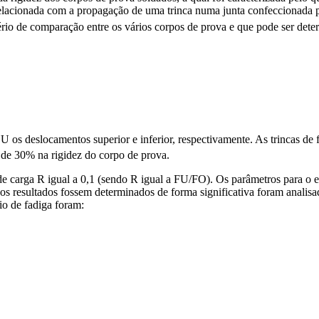
elacionada com a propagação de uma trinca numa junta confeccionada por
tério de comparação entre os vários corpos de prova e que pode ser de
 LU os deslocamentos superior e inferior, respectivamente. As trincas d
 de 30% na rigidez do corpo de prova.
de carga R igual a 0,1 (sendo R igual a FU/FO). Os parâmetros para o 
ue os resultados fossem determinados de forma significativa foram anali
io de fadiga foram: