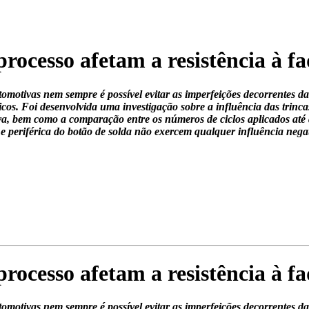
rocesso afetam a resistência à f
tomotivas nem sempre é possível evitar as imperfeições decorrentes d
níticos. Foi desenvolvida uma investigação sobre a influência das trin
a, bem como a comparação entre os números de ciclos aplicados até a
 e periférica do botão de solda não exercem qualquer influência negati
rocesso afetam a resistência à f
tomotivas nem sempre é possível evitar as imperfeições decorrentes d