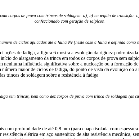
 com corpos de prova com trincas de soldagem: a), b) na região de transição; c),
confeccionado com geração de salpicos.
 número de ciclos aplicados até a falha Nv (neste caso a falha é definida como
licitações de fadiga, a figura 6 mostra a evolução da rigidez padroniz
início do alargamento da trinca em todos os corpos de prova sem salpic
 nenhuma influência significativa sobre a nucleação ou a formação de t
úmero maior de ciclos de fadiga, do ponto de vista da evolução do alar
 trincas de soldagem sobre a resistência à fadiga.
adiga sem trincas, bem como dez corpos de prova com trinca de soldagem (as c
ciais com profundidade de até 0,8 mm (para chapa isolada com espessur
r resistência elétrica em aço austenítico de alta resistência mecânica,