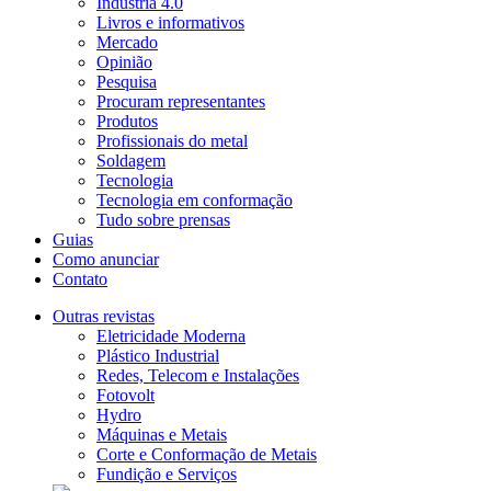
Indústria 4.0
Livros e informativos
Mercado
Opinião
Pesquisa
Procuram representantes
Produtos
Profissionais do metal
Soldagem
Tecnologia
Tecnologia em conformação
Tudo sobre prensas
Guias
Como anunciar
Contato
Outras revistas
Eletricidade Moderna
Plástico Industrial
Redes, Telecom e Instalações
Fotovolt
Hydro
Máquinas e Metais
Corte e Conformação de Metais
Fundição e Serviços