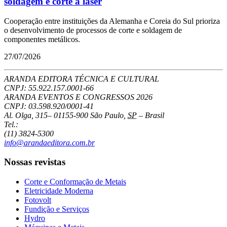
soldagem e corte a laser
Cooperação entre instituições da Alemanha e Coreia do Sul prioriza
o desenvolvimento de processos de corte e soldagem de
componentes metálicos.
27/07/2026
ARANDA EDITORA TÉCNICA E CULTURAL
CNPJ: 55.922.157.0001-66
ARANDA EVENTOS E CONGRESSOS
2026
CNPJ: 03.598.920/0001-41
Al. Olga, 315
–
01155-900
São Paulo
,
SP
–
Brasil
Tel.:
(11) 3824-5300
info@arandaeditora.com.br
Nossas revistas
Corte e Conformação de Metais
Eletricidade Moderna
Fotovolt
Fundição e Serviços
Hydro