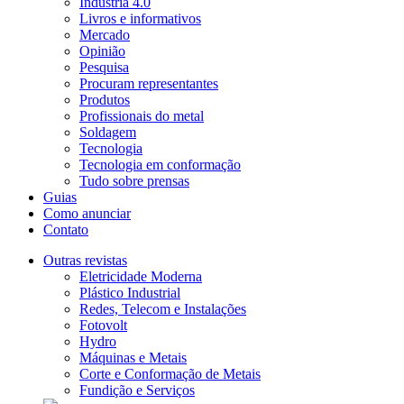
Indústria 4.0
Livros e informativos
Mercado
Opinião
Pesquisa
Procuram representantes
Produtos
Profissionais do metal
Soldagem
Tecnologia
Tecnologia em conformação
Tudo sobre prensas
Guias
Como anunciar
Contato
Outras revistas
Eletricidade Moderna
Plástico Industrial
Redes, Telecom e Instalações
Fotovolt
Hydro
Máquinas e Metais
Corte e Conformação de Metais
Fundição e Serviços