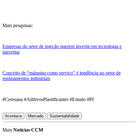
Mais pesquisas:
Empresas do setor de injeção querem investir em tecnologia e
parcerias
Conceito de “máquina como serviço” é tendência no setor de
equipamentos industriais
#Ceresana #AditivosPlastificantes #Estudo #PI
Acontece
Mercado
Sustentabilidade
Mais
Notícias CCM