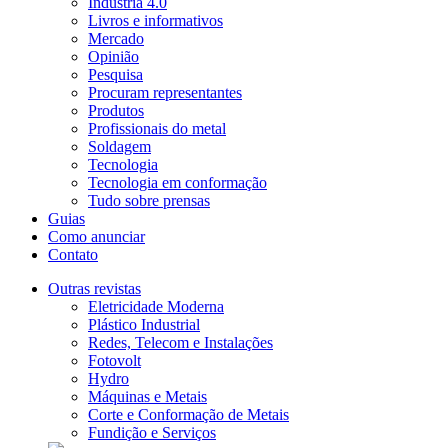
Indústria 4.0
Livros e informativos
Mercado
Opinião
Pesquisa
Procuram representantes
Produtos
Profissionais do metal
Soldagem
Tecnologia
Tecnologia em conformação
Tudo sobre prensas
Guias
Como anunciar
Contato
Outras revistas
Eletricidade Moderna
Plástico Industrial
Redes, Telecom e Instalações
Fotovolt
Hydro
Máquinas e Metais
Corte e Conformação de Metais
Fundição e Serviços