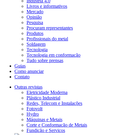
Indústria 4.0
Livros e informativos
Mercado
Opinião
Pesquisa
Procuram representantes
Produtos
Profissionais do metal
Soldagem
Tecnologia
Tecnologia em conformação
Tudo sobre prensas
Guias
Como anunciar
Contato
Outras revistas
Eletricidade Moderna
Plástico Industrial
Redes, Telecom e Instalações
Fotovolt
Hydro
Máquinas e Metais
Corte e Conformação de Metais
Fundição e Serviços