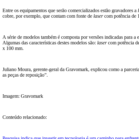
Entre os equipamentos que serão comercializados estão gravadores a
cobre, por exemplo, que contam com fonte de
laser
com potência de 
A série de modelos também é composta por versões indicadas para a e
Algumas das características destes modelos são:
laser
com potência de
x 100 mm.
Juliano Moura, gerente-geral da Gravomark, explicou como a parceria v
as peças de reposição”.
Imagem: Gravomark
Conteúdo relacionado:
Pesquisa indica que investir em tecnologia é um caminho para enfrenta