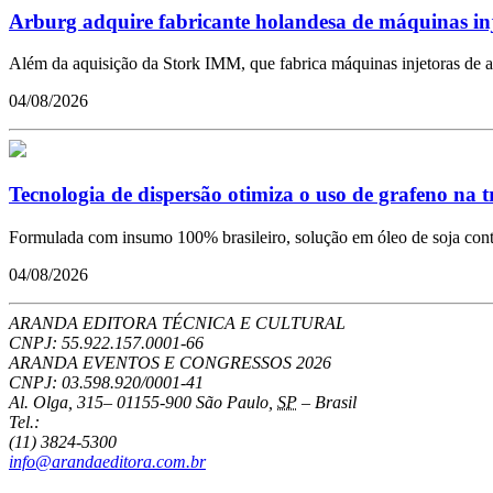
Arburg adquire fabricante holandesa de máquinas in
Além da aquisição da Stork IMM, que fabrica máquinas injetoras de a
04/08/2026
Tecnologia de dispersão otimiza o uso de grafeno na 
Formulada com insumo 100% brasileiro, solução em óleo de soja conto
04/08/2026
ARANDA EDITORA TÉCNICA E CULTURAL
CNPJ: 55.922.157.0001-66
ARANDA EVENTOS E CONGRESSOS
2026
CNPJ: 03.598.920/0001-41
Al. Olga, 315
–
01155-900
São Paulo
,
SP
–
Brasil
Tel.:
(11) 3824-5300
info@arandaeditora.com.br