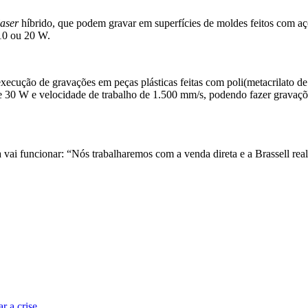
laser
híbrido, que podem gravar em superfícies de moldes feitos com aç
10 ou 20 W.
xecução de gravações em peças plásticas feitas com poli(metacrilato 
 30 W e velocidade de trabalho de 1.500 mm/s, podendo fazer gravaçõ
ai funcionar: “Nós trabalharemos com a venda direta e a Brassell realiz
r a crise