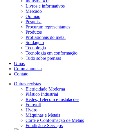
Indústria 4.0
Livros e informativos
Mercado
Opinião
Pesquisa
Procuram representantes
Produtos
Profissionais do metal
Soldagem
Tecnologia
Tecnologia em conformação
Tudo sobre prensas
Guias
Como anunciar
Contato
Outras revistas
Eletricidade Moderna
Plástico Industrial
Redes, Telecom e Instalações
Fotovolt
Hydro
Máquinas e Metais
Corte e Conformação de Metais
Fundição e Serviços