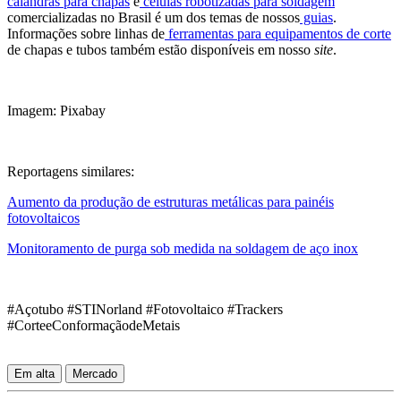
calandras para chapas
e
células robotizadas para soldagem
comercializadas no Brasil é um dos temas de nossos
guias
.
Informações sobre linhas de
ferramentas para equipamentos de corte
de chapas e tubos também estão disponíveis em nosso
site
.
Imagem: Pixabay
Reportagens similares:
Aumento da produção de estruturas metálicas para painéis
fotovoltaicos
Monitoramento de purga sob medida na soldagem de aço inox
#Açotubo #STINorland #Fotovoltaico #Trackers
#CorteeConformaçãodeMetais
Em alta
Mercado