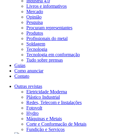
Indústria 4.0
Livros e informativos
Mercado
Opinião
Pesquisa
Procuram representantes
Produtos
Profissionais do metal
Soldagem
Tecnologia
Tecnologia em conformação
Tudo sobre prensas
Guias
Como anunciar
Contato
Outras revistas
Eletricidade Moderna
Plástico Industrial
Redes, Telecom e Instalações
Fotovolt
Hydro
Máquinas e Metais
Corte e Conformação de Metais
Fundição e Serviços