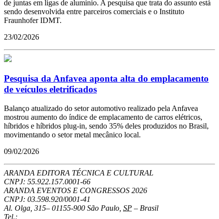
de juntas em ligas de alumínio. A pesquisa que trata do assunto está
sendo desenvolvida entre parceiros comerciais e o Instituto
Fraunhofer IDMT.
23/02/2026
Pesquisa da Anfavea aponta alta do emplacamento
de veículos eletrificados
Balanço atualizado do setor automotivo realizado pela Anfavea
mostrou aumento do índice de emplacamento de carros elétricos,
híbridos e híbridos plug-in, sendo 35% deles produzidos no Brasil,
movimentando o setor metal mecânico local.
09/02/2026
ARANDA EDITORA TÉCNICA E CULTURAL
CNPJ: 55.922.157.0001-66
ARANDA EVENTOS E CONGRESSOS
2026
CNPJ: 03.598.920/0001-41
Al. Olga, 315
–
01155-900
São Paulo
,
SP
–
Brasil
Tel.: