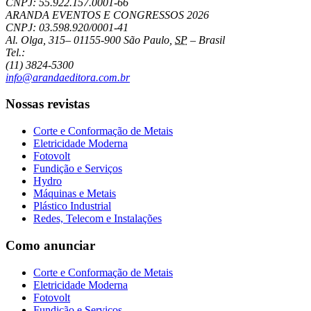
CNPJ: 55.922.157.0001-66
ARANDA EVENTOS E CONGRESSOS
2026
CNPJ: 03.598.920/0001-41
Al. Olga, 315
–
01155-900
São Paulo
,
SP
–
Brasil
Tel.:
(11) 3824-5300
info@arandaeditora.com.br
Nossas revistas
Corte e Conformação de Metais
Eletricidade Moderna
Fotovolt
Fundição e Serviços
Hydro
Máquinas e Metais
Plástico Industrial
Redes, Telecom e Instalações
Como anunciar
Corte e Conformação de Metais
Eletricidade Moderna
Fotovolt
Fundição e Serviços