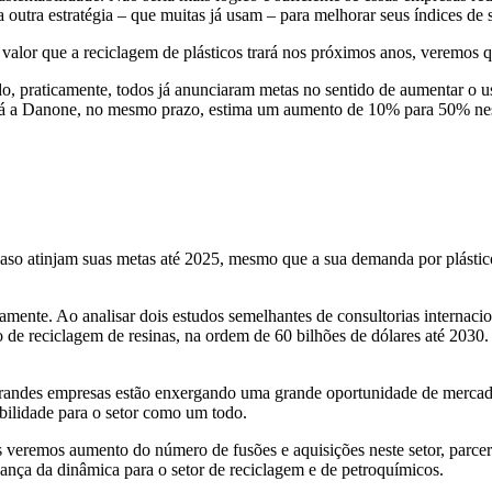
outra estratégia – que muitas já usam – para melhorar seus índices de 
valor que a reciclagem de plásticos trará nos próximos anos, veremos 
 praticamente, todos já anunciaram metas no sentido de aumentar o us
 já a Danone, no mesmo prazo, estima um aumento de 10% para 50% nes
caso atinjam suas metas até 2025, mesmo que a sua demanda por plástic
camente. Ao analisar dois estudos semelhantes de consultorias interna
 de reciclagem de resinas, na ordem de 60 bilhões de dólares até 203
 grandes empresas estão enxergando uma grande oportunidade de merca
abilidade para o setor como um todo.
veremos aumento do número de fusões e aquisições neste setor, parceria
ça da dinâmica para o setor de reciclagem e de petroquímicos.