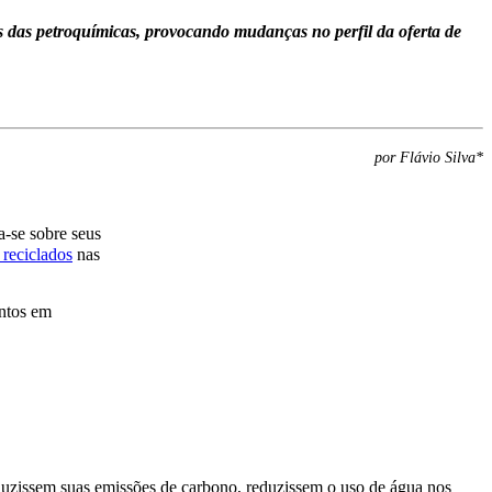
s das petroquímicas, provocando mudanças no perfil da oferta de
por Flávio Silva*
a-se sobre seus
 reciclados
nas
entos em
eduzissem suas emissões de carbono, reduzissem o uso de água nos