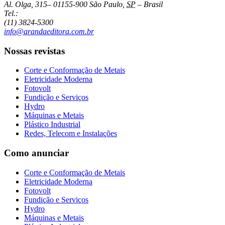
Al. Olga, 315
–
01155-900
São Paulo
,
SP
–
Brasil
Tel.:
(11) 3824-5300
info@arandaeditora.com.br
Nossas revistas
Corte e Conformação de Metais
Eletricidade Moderna
Fotovolt
Fundição e Serviços
Hydro
Máquinas e Metais
Plástico Industrial
Redes, Telecom e Instalações
Como anunciar
Corte e Conformação de Metais
Eletricidade Moderna
Fotovolt
Fundição e Serviços
Hydro
Máquinas e Metais