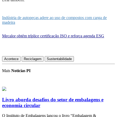
Indústria de autopeças adere ao uso de compostos com carga de
madeira
Mecalor obtém tríplice certificação ISO e reforça agenda ESG
Acontece
Reciclagem
Sustentabilidade
Mais
Notícias PI
Livro aborda desafios do setor de embalagens e
economia circular
O Instituto de Embalagens lançou o livro “Embalagem &