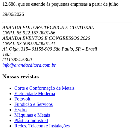
12.688, que se estende às pequenas empresas a partir de julho.
29/06/2026
ARANDA EDITORA TÉCNICA E CULTURAL
CNPJ: 55.922.157.0001-66
ARANDA EVENTOS E CONGRESSOS
2026
CNPJ: 03.598.920/0001-41
Al. Olga, 315
–
01155-900
São Paulo
,
SP
–
Brasil
Tel.:
(11) 3824-5300
info@arandaeditora.com.br
Nossas revistas
Corte e Conformação de Metais
Eletricidade Moderna
Fotovolt
Fundição e Serviços
Hydro
Máquinas e Metais
Plástico Industrial
Redes, Telecom e Instalações