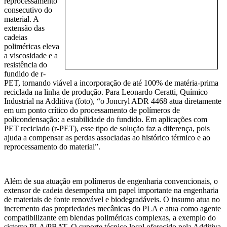
reprocessamento
consecutivo do
material. A
extensão das
cadeias
poliméricas eleva
a viscosidade e a
resistência do
fundido de r-
PET, tornando viável a incorporação de até 100% de matéria-prima
reciclada na linha de produção. Para Leonardo Ceratti, Químico
Industrial na Additiva (foto), “o Joncryl ADR 4468 atua diretamente
em um ponto crítico do processamento de polímeros de
policondensação: a estabilidade do fundido. Em aplicações com
PET reciclado (r-PET), esse tipo de solução faz a diferença, pois
ajuda a compensar as perdas associadas ao histórico térmico e ao
reprocessamento do material”.
Além de sua atuação em polímeros de engenharia convencionais, o
extensor de cadeia desempenha um papel importante na engenharia
de materiais de fonte renovável e biodegradáveis. O insumo atua no
incremento das propriedades mecânicas do PLA e atua como agente
compatibilizante em blendas poliméricas complexas, a exemplo do
sistema PLA/PBAT. O suporte técnico local oferecido pela Additiva