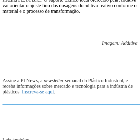
vai orientar o ajuste fino das dosagens do aditivo reativo conforme o
material e o processo de transformação.
Imagem: A
dditiva
_______________________________________________________
Assine a PI News, a
newsletter
semanal da Plástico Industrial, e
receba informações sobre mercado e tecnologia para a indústria de
plásticos.
Inscreva-se aqui
.
_______________________________________________________
Leia também: