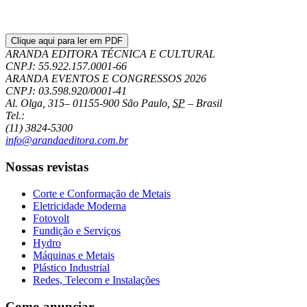
Clique aqui para ler em PDF
ARANDA EDITORA TÉCNICA E CULTURAL
CNPJ: 55.922.157.0001-66
ARANDA EVENTOS E CONGRESSOS
2026
CNPJ: 03.598.920/0001-41
Al. Olga, 315
–
01155-900
São Paulo
,
SP
–
Brasil
Tel.:
(11) 3824-5300
info@arandaeditora.com.br
Nossas revistas
Corte e Conformação de Metais
Eletricidade Moderna
Fotovolt
Fundição e Serviços
Hydro
Máquinas e Metais
Plástico Industrial
Redes, Telecom e Instalações
Como anunciar