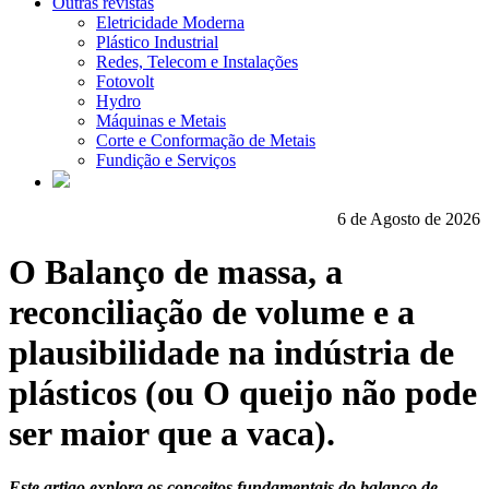
Outras revistas
Eletricidade Moderna
Plástico Industrial
Redes, Telecom e Instalações
Fotovolt
Hydro
Máquinas e Metais
Corte e Conformação de Metais
Fundição e Serviços
6 de Agosto de 2026
O Balanço de massa, a
reconciliação de volume e a
plausibilidade na indústria de
plásticos (ou O queijo não pode
ser maior que a vaca).
Este artigo explora os conceitos fundamentais do balanço de