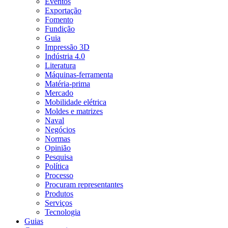
Eventos
Exportação
Fomento
Fundição
Guia
Impressão 3D
Indústria 4.0
Literatura
Máquinas-ferramenta
Matéria-prima
Mercado
Mobilidade elétrica
Moldes e matrizes
Naval
Negócios
Normas
Opinião
Pesquisa
Política
Processo
Procuram representantes
Produtos
Serviços
Tecnologia
Guias