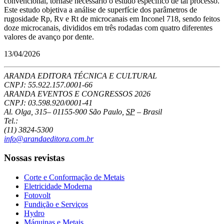
convencional, tornase necessário o estudo específico de tal processo.
Este estudo objetiva a análise de superfície dos parâmetros de
rugosidade Rp, Rv e Rt de microcanais em Inconel 718, sendo feitos
doze microcanais, divididos em três rodadas com quatro diferentes
valores de avanço por dente.
13/04/2026
ARANDA EDITORA TÉCNICA E CULTURAL
CNPJ: 55.922.157.0001-66
ARANDA EVENTOS E CONGRESSOS
2026
CNPJ: 03.598.920/0001-41
Al. Olga, 315
–
01155-900
São Paulo
,
SP
–
Brasil
Tel.:
(11) 3824-5300
info@arandaeditora.com.br
Nossas revistas
Corte e Conformação de Metais
Eletricidade Moderna
Fotovolt
Fundição e Serviços
Hydro
Máquinas e Metais