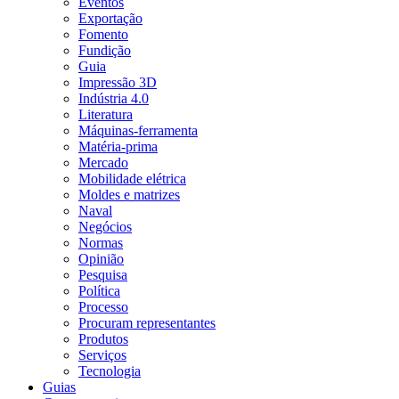
Eventos
Exportação
Fomento
Fundição
Guia
Impressão 3D
Indústria 4.0
Literatura
Máquinas-ferramenta
Matéria-prima
Mercado
Mobilidade elétrica
Moldes e matrizes
Naval
Negócios
Normas
Opinião
Pesquisa
Política
Processo
Procuram representantes
Produtos
Serviços
Tecnologia
Guias