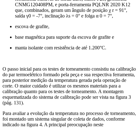
CNMG120408PM, e porta-ferramenta PQLNR 2020 K12
que, combinados, geram um ângulo de posição χ r = 91°,
saída γ0 = -7°, inclinação λs = 0° e folga α 0 = 7°,
escova de grafite,
base magnética para suporte da escova de grafite e
manta isolante com resistência de até 1.200°C.
O passo inicial para os testes de torneamento consistiu na calibração
do par termoelétrico formado pela peça e sua respectiva ferramenta,
para posterior medição da temperatura gerada pela operação de
corte. O maior cuidado é utilizar os mesmos materiais para a
calibração quanto para os testes de torneamento. A montagem
esquematizada do sistema de calibração pode ser vista na figura 3
(pág. 131).
Para avaliar a evolução da temperatura no processo de torneamento,
foi montado um sistema singular de coleta de dados, conforme
indicado na figura 4. A principal preocupação neste