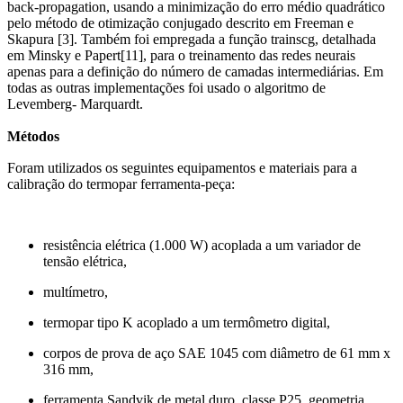
back-propagation, usando a minimização do erro médio quadrático
pelo método de otimização conjugado descrito em Freeman e
Skapura [3]. Também foi empregada a função trainscg, detalhada
em Minsky e Papert[11], para o treinamento das redes neurais
apenas para a definição do número de camadas intermediárias. Em
todas as outras implementações foi usado o algoritmo de
Levemberg- Marquardt.
Métodos
Foram utilizados os seguintes equipamentos e materiais para a
calibração do termopar ferramenta-peça:
resistência elétrica (1.000 W) acoplada a um variador de
tensão elétrica,
multímetro,
termopar tipo K acoplado a um termômetro digital,
corpos de prova de aço SAE 1045 com diâmetro de 61 mm x
316 mm,
ferramenta Sandvik de metal duro, classe P25, geometria