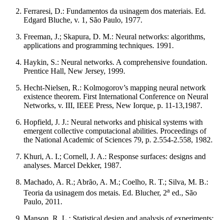
Ferraresi, D.: Fundamentos da usinagem dos materiais. Ed.
Edgard Bluche, v. 1, São Paulo, 1977.
Freeman, J.; Skapura, D. M.: Neural networks: algorithms,
applications and programming techniques. 1991.
Haykin, S.: Neural networks. A comprehensive foundation.
Prentice Hall, New Jersey, 1999.
Hecht-Nielsen, R.: Kolmogorov’s mapping neural network
existence theorem. First International Conference on Neural
Networks, v. III, IEEE Press, New Iorque, p. 11-13,1987.
Hopfield, J. J.: Neural networks and phisical systems with
emergent collective computacional abilities. Proceedings of
the National Academic of Sciences 79, p. 2.554-2.558, 1982.
Khuri, A. I.; Cornell, J. A.: Response surfaces: designs and
analyses. Marcel Dekker, 1987.
Machado, A. R.; Abrão, A. M.; Coelho, R. T.; Silva, M. B.:
a
Teoria da usinagem dos metais. Ed. Blucher, 2
ed., São
Paulo, 2011.
Manson, R. L.: Statistical design and analysis of experiments: