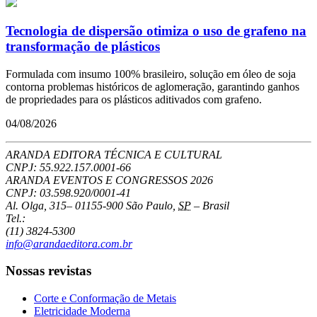
Tecnologia de dispersão otimiza o uso de grafeno na
transformação de plásticos
Formulada com insumo 100% brasileiro, solução em óleo de soja
contorna problemas históricos de aglomeração, garantindo ganhos
de propriedades para os plásticos aditivados com grafeno.
04/08/2026
ARANDA EDITORA TÉCNICA E CULTURAL
CNPJ: 55.922.157.0001-66
ARANDA EVENTOS E CONGRESSOS
2026
CNPJ: 03.598.920/0001-41
Al. Olga, 315
–
01155-900
São Paulo
,
SP
–
Brasil
Tel.:
(11) 3824-5300
info@arandaeditora.com.br
Nossas revistas
Corte e Conformação de Metais
Eletricidade Moderna