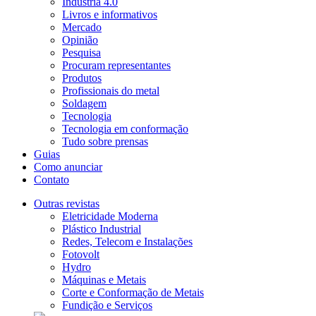
Indústria 4.0
Livros e informativos
Mercado
Opinião
Pesquisa
Procuram representantes
Produtos
Profissionais do metal
Soldagem
Tecnologia
Tecnologia em conformação
Tudo sobre prensas
Guias
Como anunciar
Contato
Outras revistas
Eletricidade Moderna
Plástico Industrial
Redes, Telecom e Instalações
Fotovolt
Hydro
Máquinas e Metais
Corte e Conformação de Metais
Fundição e Serviços