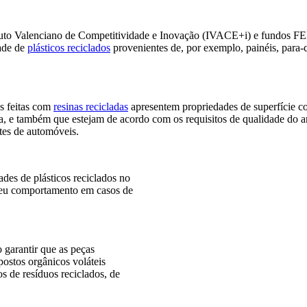
tituto Valenciano de Competitividade e Inovação (IVACE+i) e fundos 
dade de
plásticos reciclados
provenientes de, por exemplo, painéis, para-
as feitas com
resinas recicladas
apresentem propriedades de superfície c
a, e também que estejam de acordo com os requisitos de qualidade do ar
tes de automóveis.
des de plásticos reciclados no
 seu comportamento em casos de
 garantir que as peças
ostos orgânicos voláteis
s de resíduos reciclados, de