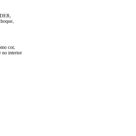
FEDER,
choque,
omo cor,
 no interior