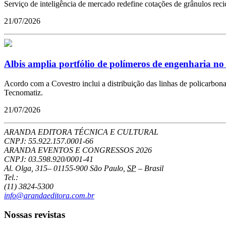
Serviço de inteligência de mercado redefine cotações de grânulos reci
21/07/2026
Albis amplia portfólio de polímeros de engenharia no
Acordo com a Covestro inclui a distribuição das linhas de policarbona
Tecnomatiz.
21/07/2026
ARANDA EDITORA TÉCNICA E CULTURAL
CNPJ: 55.922.157.0001-66
ARANDA EVENTOS E CONGRESSOS
2026
CNPJ: 03.598.920/0001-41
Al. Olga, 315
–
01155-900
São Paulo
,
SP
–
Brasil
Tel.:
(11) 3824-5300
info@arandaeditora.com.br
Nossas revistas