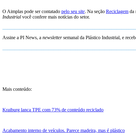
O Aimplas pode ser contatado
pelo seu
site
. Na seção
Reciclagem
da 
Industrial
você confere mais notícias do setor.
_______________________________________________________
Assine a PI News, a
newsletter
semanal da Plástico Industrial, e receb
_______________________________________________________
Mais conteúdo:
Kraiburg lança TPE com 73% de conteúdo reciclado
Acabamento interno de veículos. Parece madeira, mas é plástico