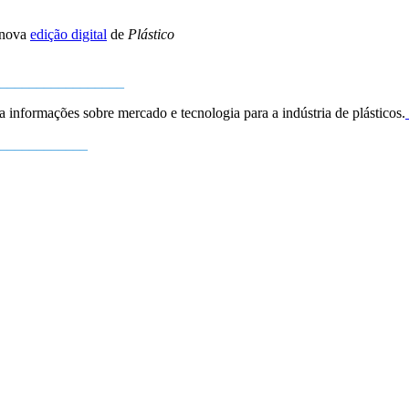
nova
edição digital
de
Plástico
_________________
a informações sobre mercado e tecnologia para a indústria de plásticos.
____________