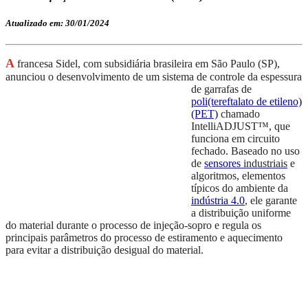
Atualizado em: 30/01/2024
A
francesa Sidel, com subsidiária brasileira em São Paulo (SP),
anunciou o desenvolvimento de um sistema
de controle da espessura
de garrafas de
poli(tereftalato de etileno)
(PET)
chamado
Intelli
ADJUST™,
que
funciona
em
circuito
fechado.
Baseado no uso
de
sensores
industriais
e
algoritmos, elementos
típicos do ambiente da
indústria 4.0
,
ele
garante
a distribuição
uniforme
do material
durante o processo de injeção-sopro
e
regula os
principais parâmetros do processo de
estiramento e aquecimento
para evitar a distribuição desigual do material.