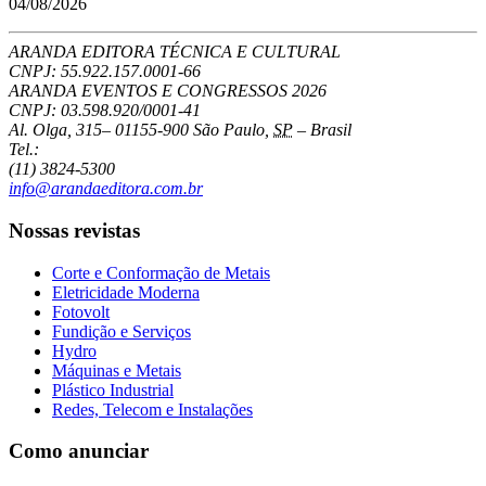
04/08/2026
ARANDA EDITORA TÉCNICA E CULTURAL
CNPJ: 55.922.157.0001-66
ARANDA EVENTOS E CONGRESSOS
2026
CNPJ: 03.598.920/0001-41
Al. Olga, 315
–
01155-900
São Paulo
,
SP
–
Brasil
Tel.:
(11) 3824-5300
info@arandaeditora.com.br
Nossas revistas
Corte e Conformação de Metais
Eletricidade Moderna
Fotovolt
Fundição e Serviços
Hydro
Máquinas e Metais
Plástico Industrial
Redes, Telecom e Instalações
Como anunciar