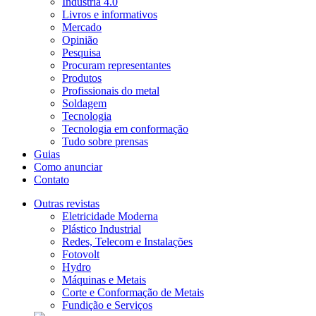
Indústria 4.0
Livros e informativos
Mercado
Opinião
Pesquisa
Procuram representantes
Produtos
Profissionais do metal
Soldagem
Tecnologia
Tecnologia em conformação
Tudo sobre prensas
Guias
Como anunciar
Contato
Outras revistas
Eletricidade Moderna
Plástico Industrial
Redes, Telecom e Instalações
Fotovolt
Hydro
Máquinas e Metais
Corte e Conformação de Metais
Fundição e Serviços