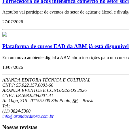
Fornecedora de aços intensifica comércio no setor suc
Açotubo vai participar de eventos do setor de açúcar e álcool e divulg
27/07/2026
Plataforma de cursos EAD da ABM já está disponível
Em um novo ambiente digital a ABM abriu inscrições para um curso qu
13/07/2026
ARANDA EDITORA TÉCNICA E CULTURAL
CNPJ: 55.922.157.0001-66
ARANDA EVENTOS E CONGRESSOS
2026
CNPJ: 03.598.920/0001-41
Al. Olga, 315
–
01155-900
São Paulo
,
SP
–
Brasil
Tel.:
(11) 3824-5300
info@arandaeditora.com.br
Nossas revistas