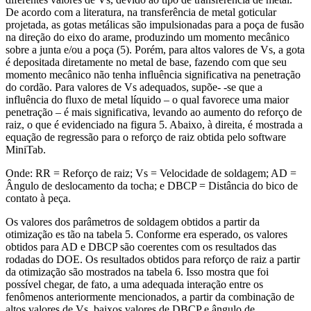
De acordo com a literatura, na transferência de metal goticular
projetada, as gotas metálicas são impulsionadas para a poça de fusão
na direção do eixo do arame, produzindo um momento mecânico
sobre a junta e/ou a poça (5). Porém, para altos valores de Vs, a gota
é depositada diretamente no metal de base, fazendo com que seu
momento mecânico não tenha influência significativa na penetração
do cordão. Para valores de Vs adequados, supõe- -se que a
influência do fluxo de metal líquido – o qual favorece uma maior
penetração – é mais significativa, levando ao aumento do reforço de
raiz, o que é evidenciado na figura 5. Abaixo, à direita, é mostrada a
equação de regressão para o reforço de raiz obtida pelo software
MiniTab.
Onde: RR = Reforço de raiz; Vs = Velocidade de soldagem; AD =
Ângulo de deslocamento da tocha; e DBCP = Distância do bico de
contato à peça.
Os valores dos parâmetros de soldagem obtidos a partir da
otimização es tão na tabela 5. Conforme era esperado, os valores
obtidos para AD e DBCP são coerentes com os resultados das
rodadas do DOE. Os resultados obtidos para reforço de raiz a partir
da otimização são mostrados na tabela 6. Isso mostra que foi
possível chegar, de fato, a uma adequada interação entre os
fenômenos anteriormente mencionados, a partir da combinação de
altos valores de Vs, baixos valores de DBCP e ângulo de