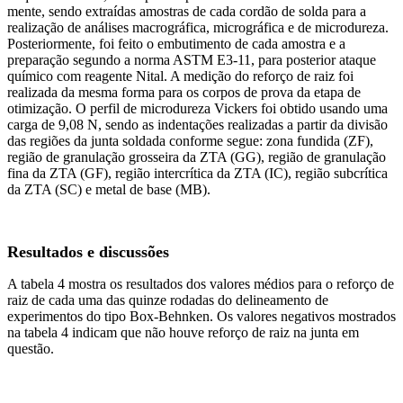
mente, sendo extraídas amostras de cada cordão de solda para a
realização de análises macrográfica, micrográfica e de microdureza.
Posteriormente, foi feito o embutimento de cada amostra e a
preparação segundo a norma ASTM E3-11, para posterior ataque
químico com reagente Nital. A medição do reforço de raiz foi
realizada da mesma forma para os corpos de prova da etapa de
otimização. O perfil de microdureza Vickers foi obtido usando uma
carga de 9,08 N, sendo as indentações realizadas a partir da divisão
das regiões da junta soldada conforme segue: zona fundida (ZF),
região de granulação grosseira da ZTA (GG), região de granulação
fina da ZTA (GF), região intercrítica da ZTA (IC), região subcrítica
da ZTA (SC) e metal de base (MB).
Resultados e discussões
A tabela 4 mostra os resultados dos valores médios para o reforço de
raiz de cada uma das quinze rodadas do delineamento de
experimentos do tipo Box-Behnken. Os valores negativos mostrados
na tabela 4 indicam que não houve reforço de raiz na junta em
questão.