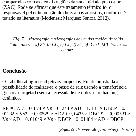
comparados com as demais regiões da zona afetada pelo calor
(ZAC). Pode-se afirmar que este tratamento térmico foi o
responsável pela diminuição de dureza nas amostras, conforme é
tratado na literatura (Modenesi; Marques; Santos, 2012).
Fig. 7 – Macrografia e micrografias de um dos cordões de solda
“otimizados”: a) ZF, b) GG, c) GF, d) SC, e) IC e f) MB. Fonte: os
autores.
Conclusão
O trabalho atingiu os objetivos propostos. Foi demonstrada a
possibilidade de realizar-se o passe de raiz usando a transferência
goticular projetada sem a necessidade de utilizar um backing
cerâmico.
RR = 37, 7 − 0, 874 × Vs − 0, 244 × AD − 1, 134 × DBCP + 0,
01132 × Vs2 + 0, 00529 × AD2 + 0, 0435 × DBCP2 − 0, 00531 ×
Vs × AD − 0, 01649 × Vs × DBCP + 0, 01484 × AD × DBCP
(
)
Equação de regressão para reforço de raiz