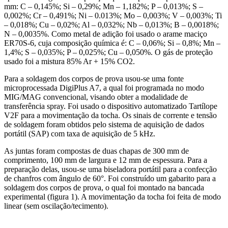
mm: C – 0,145%; Si – 0,29%; Mn – 1,182%; P – 0,013%; S –
0,002%; Cr – 0,491%; Ni – 0.013%; Mo – 0,003%; V – 0,003%; Ti
– 0,018%; Cu – 0,02%; Al – 0,032%; Nb – 0,013%; B – 0,0018%;
N – 0,0035%. Como metal de adição foi usado o arame maciço
ER70S-6, cuja composição química é: C – 0,06%; Si – 0,8%; Mn –
1,4%; S – 0,035%; P – 0,025%; Cu – 0,050%. O gás de proteção
usado foi a mistura 85% Ar + 15% CO2.
Para a soldagem dos corpos de prova usou-se uma fonte
microprocessada DigiPlus A7, a qual foi programada no modo
MIG/MAG convencional, visando obter a modalidade de
transferência spray. Foi usado o dispositivo automatizado Tartílope
V2F para a movimentação da tocha. Os sinais de corrente e tensão
de soldagem foram obtidos pelo sistema de aquisição de dados
portátil (SAP) com taxa de aquisição de 5 kHz.
As juntas foram compostas de duas chapas de 300 mm de
comprimento, 100 mm de largura e 12 mm de espessura. Para a
preparação delas, usou-se uma biseladora portátil para a confecção
de chanfros com ângulo de 60°. Foi construído um gabarito para a
soldagem dos corpos de prova, o qual foi montado na bancada
experimental (figura 1). A movimentação da tocha foi feita de modo
linear (sem oscilação/tecimento).