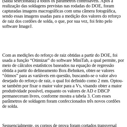
(saída selecionada) a todos os parâmetros controláveis. Após a
realização das soldagens previstas nas rodadas do DOE, foram
capturadas imagens macrográficas com uma câmera fotográfica,
sendo essas imagens usadas para a medição dos valores do reforço
de raiz dos cordões de solda, o que, por sua vez, foi feito pelo
software ImageJ.
Com as medições do reforço de raiz obtidas a partir do DOE, foi
usada a função “Otimizar” do software MiniTab, a qual permite, por
meio de cálculos estatísticos baseados na equação de regressão
obtida a partir do delineamento Box-Behnken, obter-se valores
“ótimos” para as variáveis em questão, buscando-se o valor alvo
desejado do reforço de raiz, o qual foi definido como 2 mm. Optou-
se também por fixar o maior valor para a Vs, visando obter a maior
produtividade possível, enquanto os valores de AD e DBCP
permaneceram livres, conforme mostra a tabela 3. Com esses
parâmetros de soldagem foram confeccionados três novos cordões
de solda.
Sequencialmente, os corpos de prova foram cortados transversal