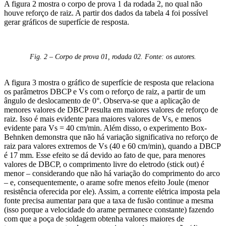
A figura 2 mostra o corpo de prova 1 da rodada 2, no qual não
houve reforço de raiz. A partir dos dados da tabela 4 foi possível
gerar gráficos de superfície de resposta.
Fig. 2 – Corpo de prova 01, rodada 02. Fonte: os autores.
A figura 3 mostra o gráfico de superfície de resposta que relaciona
os parâmetros DBCP e Vs com o reforço de raiz, a partir de um
ângulo de deslocamento de 0°. Observa-se que a aplicação de
menores valores de DBCP resulta em maiores valores de reforço de
raiz. Isso é mais evidente para maiores valores de Vs, e menos
evidente para Vs = 40 cm/min. Além disso, o experimento Box-
Behnken demonstra que não há variação significativa no reforço de
raiz para valores extremos de Vs (40 e 60 cm/min), quando a DBCP
é 17 mm. Esse efeito se dá devido ao fato de que, para menores
valores de DBCP, o comprimento livre do eletrodo (stick out) é
menor – considerando que não há variação do comprimento do arco
– e, consequentemente, o arame sofre menos efeito Joule (menor
resistência oferecida por ele). Assim, a corrente elétrica imposta pela
fonte precisa aumentar para que a taxa de fusão continue a mesma
(isso porque a velocidade do arame permanece constante) fazendo
com que a poça de soldagem obtenha valores maiores de