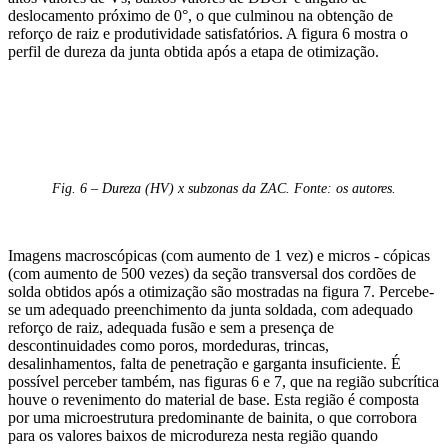
deslocamento próximo de 0°, o que culminou na obtenção de
reforço de raiz e produtividade satisfatórios. A figura 6 mostra o
perfil de dureza da junta obtida após a etapa de otimização.
Fig. 6 – Dureza (HV) x subzonas da ZAC. Fonte: os autores.
Imagens macroscópicas (com aumento de 1 vez) e micros - cópicas
(com aumento de 500 vezes) da seção transversal dos cordões de
solda obtidos após a otimização são mostradas na figura 7. Percebe-
se um adequado preenchimento da junta soldada, com adequado
reforço de raiz, adequada fusão e sem a presença de
descontinuidades como poros, mordeduras, trincas,
desalinhamentos, falta de penetração e garganta insuficiente. É
possível perceber também, nas figuras 6 e 7, que na região subcrítica
houve o revenimento do material de base. Esta região é composta
por uma microestrutura predominante de bainita, o que corrobora
para os valores baixos de microdureza nesta região quando