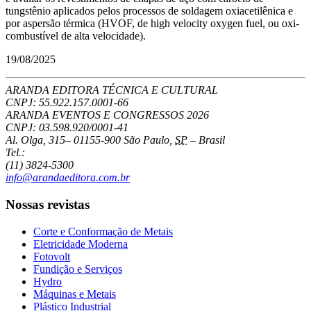
tungstênio aplicados pelos processos de soldagem oxiacetilênica e
por aspersão térmica (HVOF, de high velocity oxygen fuel, ou oxi-
combustível de alta velocidade).
19/08/2025
ARANDA EDITORA TÉCNICA E CULTURAL
CNPJ: 55.922.157.0001-66
ARANDA EVENTOS E CONGRESSOS
2026
CNPJ: 03.598.920/0001-41
Al. Olga, 315
–
01155-900
São Paulo
,
SP
–
Brasil
Tel.:
(11) 3824-5300
info@arandaeditora.com.br
Nossas revistas
Corte e Conformação de Metais
Eletricidade Moderna
Fotovolt
Fundição e Serviços
Hydro
Máquinas e Metais
Plástico Industrial