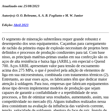
Atualizado em: 25/08/2023
Autor(es): O. O. Beltrame, A. A. B. Fogliatto e M. W. Junior
Edição:
Abril 2023
O segmento de mineração subterrânea requer grande robustez e
desempenho dos seus equipamentos. Caçambas para carregamento
de rachão da primeira etapa de explosão necessitam de projetos bem
definidos e processos de produção condizentes para tal. Com base
nisso, as principais matérias-primas usadas em sua confecção são os
aços de alta resistência e baixa liga (ARBL), em especial o Quend
700. Aços ARBL apresentam valor para tensão de escoamento
acima dos 275 MPa, o que é possível pela adição de elementos de
liga em sua microestrutura, combinada com tratamentos térmicos (2).
Entretanto, ao usar esses aços, os fabricantes têm que dedicar maior
atenção à soldagem. Para isso, empresas que fabricam equipamentos
desse tipo devem implementar modelos de produção que sejam
capazes de garantir a confiabilidade e a repetibilidade de seus
processos, a fim de otimizar seus resultados, aumentando, assim, sua
competitividade no mercado (6). Alguns trabalhos realizados nessa
área consistiram na avaliação da influência das variáveis corrente,
tensão, velocidade de soldagem, abertura da face de raiz, ângulo de