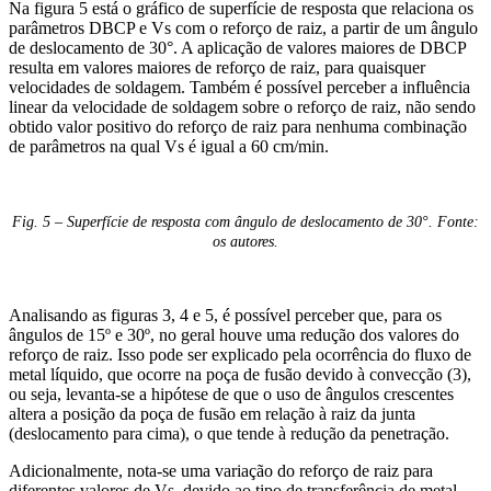
Na figura 5 está o gráfico de superfície de resposta que relaciona os
parâmetros DBCP e Vs com o reforço de raiz, a partir de um ângulo
de deslocamento de 30°. A aplicação de valores maiores de DBCP
resulta em valores maiores de reforço de raiz, para quaisquer
velocidades de soldagem. Também é possível perceber a influência
linear da velocidade de soldagem sobre o reforço de raiz, não sendo
obtido valor positivo do reforço de raiz para nenhuma combinação
de parâmetros na qual Vs é igual a 60 cm/min.
Fig. 5 – Superfície de resposta com ângulo de deslocamento de 30°. Fonte:
os autores.
Analisando as figuras 3, 4 e 5, é possível perceber que, para os
ângulos de 15º e 30º, no geral houve uma redução dos valores do
reforço de raiz. Isso pode ser explicado pela ocorrência do fluxo de
metal líquido, que ocorre na poça de fusão devido à convecção (3),
ou seja, levanta-se a hipótese de que o uso de ângulos crescentes
altera a posição da poça de fusão em relação à raiz da junta
(deslocamento para cima), o que tende à redução da penetração.
Adicionalmente, nota-se uma variação do reforço de raiz para
diferentes valores de Vs, devido ao tipo de transferência de metal.