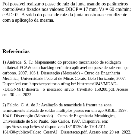
Foi possível realizar o passe de raiz da junta usando os parâmetros
controláveis fixados nos valores: DBCP = 17 mm; Vs = 60 cm/min;
e AD: 0°. A solda do passe de raiz da junta mostrou-se condizente
com a aplicação da mesma.
Referências
1) Andrade, S. T.: Mapeamento do processo mecanizado de soldagem
unilateral FCAW com backing cerâmico aplicável no passe de raiz em aço
carbono. 2007. 103 f. Dissertação (Mestrado) – Curso de Engenharia
Mecânica, Universidade Federal de Minas Gerais, Belo Horizonte, 2007.
Disponível em: https://repositorio.ufmg.br/ bitstream/1843/MDAD-
7DHGNM/1/ disserta__o_mestrado_silvio_ trivellato_150208.pdf. Acesso
em: 30 jan. 2022.
2) Falcão, C. A. de J.: Avaliação da tenacidade à fratura na zona
termicamente afetada de soldas múltiplos passes em um aço ARBL. 1997.
104 f. Dissertação (Mestrado) – Curso de Engenharia Metalúrgica,
Universidade de São Paulo, São Carlos, 1997. Disponível em:
https://teses.usp.br/teses/ disponiveis/18/18136/tde-17012011-
161430/publico/Falcao_CesarAJ_ Dissertacao.pdf. Acesso em: 29 set. 2022.