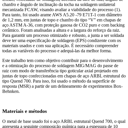
chanfro e ângulo de inclinação da tocha na soldagem unilateral
mecanizada FCAW, visando avaliar a viabilidade do processo (1).
Para tanto, foi usado arame AWS A5.20 -79 E71T-1 com diâmetro
de 1,2 mm, em juntas de topo e chanfro do tipo “V” em chapas de
aço ASTM A-36, com proteção gasosa de CO2 puro e com backing
cerâmico. Foram analisadas a altura e a largura do reforço da raiz.
Para garantir um processo otimizado e robusto, a junta a ser soldada
deve ter uma especificação de soldagem (EPS) condizente com os
materiais usados e com sua aplicação. É necessário compreender
todas as variáveis do processo e adequá-las da melhor forma.
Este trabalho tem como objetivo contribuir para o desenvolvimento
e a otimização do processo de soldagem MIG/MAG do passe de
raiz com modo de transferência tipo goticular axial projetado em
juntas de topo confeccionadas em chapas de aço ARBL estrutural do
tipo Quend 700. Para isso, foi usado o método da superfície de
resposta (MSR) a partir de um delineamento de experimentos Box-
Behnken.
Materiais e métodos
O metal de base usado foi o aço ARBL estrutural Quend 700, o qual
apresenta a seguinte composição química para a espessura de 10