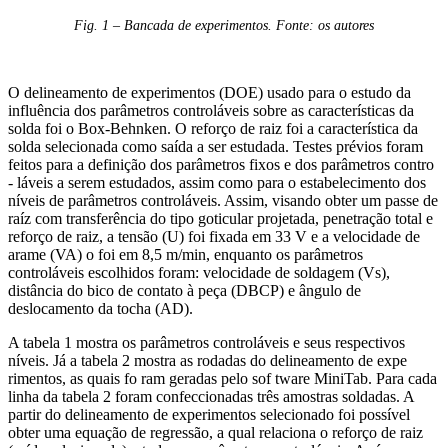
Fig. 1 – Bancada de experimentos. Fonte: os autores
O delineamento de experimentos (DOE) usado para o estudo da
influência dos parâmetros controláveis sobre as características da
solda foi o Box-Behnken. O reforço de raiz foi a característica da
solda selecionada como saída a ser estudada. Testes prévios foram
feitos para a definição dos parâmetros fixos e dos parâmetros contro
- láveis a serem estudados, assim como para o estabelecimento dos
níveis de parâmetros controláveis. Assim, visando obter um passe de
raíz com transferência do tipo goticular projetada, penetração total e
reforço de raiz, a tensão (U) foi fixada em 33 V e a velocidade de
arame (VA) o foi em 8,5 m/min, enquanto os parâmetros
controláveis escolhidos foram: velocidade de soldagem (Vs),
distância do bico de contato à peça (DBCP) e ângulo de
deslocamento da tocha (AD).
A tabela 1 mostra os parâmetros controláveis e seus respectivos
níveis. Já a tabela 2 mostra as rodadas do delineamento de expe
rimentos, as quais fo ram geradas pelo sof tware MiniTab. Para cada
linha da tabela 2 foram confeccionadas três amostras soldadas. A
partir do delineamento de experimentos selecionado foi possível
obter uma equação de regressão, a qual relaciona o reforço de raiz