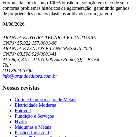
Formulada com insumo 100% brasileiro, solução em óleo de soja
contorna problemas históricos de aglomeração, garantindo ganhos
de propriedades para os plásticos aditivados com grafeno.
04/08/2026
ARANDA EDITORA TÉCNICA E CULTURAL
CNPJ: 55.922.157.0001-66
ARANDA EVENTOS E CONGRESSOS
2026
CNPJ: 03.598.920/0001-41
Al. Olga, 315
–
01155-900
São Paulo
,
SP
–
Brasil
Tel.:
(11) 3824-5300
info@arandaeditora.com.br
Nossas revistas
Corte e Conformação de Metais
Eletricidade Moderna
Fotovolt
Fundição e Serviços
Hydro
Máquinas e Metais
Plástico Industrial