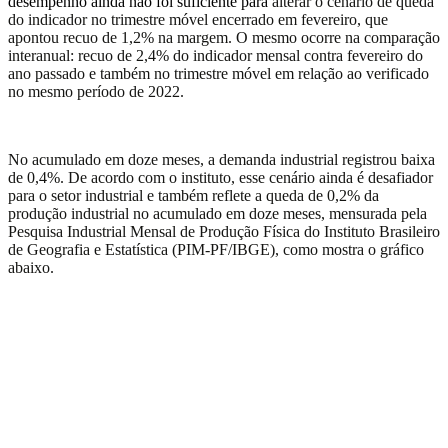
desempenho ainda não foi suficiente para
alterar o cenário de queda
do indicador no trimestre
móvel
encerrado em fevereiro, que
apontou recuo de 1,2% na margem. O mesmo ocorre na comparação
interanual: recuo de 2,4% do indicador mensal contra fevereiro do
ano passado e também no trimestre móvel em relação ao verificado
no mesmo período de 2022.
No acumulado em doze meses, a demanda industrial registrou baixa
de 0,4%. De acordo com o
instituto,
e
sse cenário ainda
é
desafiador
para o setor industrial
e
também
reflete
a queda de 0,2% da
produção industrial no acumulado em doze meses, mensurada pela
Pesquisa Industrial Mensal de Produção Física do Instituto Brasileiro
de Geografia e Estatística (PIM-PF/IBGE),
como mostra o gráfico
abaixo.