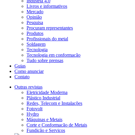
Indústria 4.0
Livros e informativos
Mercado
Opinião
Pesquisa
Procuram representantes
Produtos
Profissionais do metal
Soldagem
Tecnologia
Tecnologia em conformação
Tudo sobre prensas
Guias
Como anunciar
Contato
Outras revistas
Eletricidade Moderna
Plástico Industrial
Redes, Telecom e Instalações
Fotovolt
Hydro
Máquinas e Metais
Corte e Conformação de Metais
Fundição e Serviços