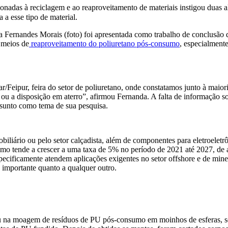
ionadas à reciclagem e ao reaproveitamento de materiais instigou duas
a esse tipo de material.
 Fernandes Morais (foto) foi apresentada como trabalho de conclusão 
 meios de
reaproveitamento do poliuretano pós-consumo
, especialment
ar/Feipur, feira do setor de poliuretano, onde constatamos junto à maio
u a disposição em aterro”, afirmou Fernanda. A falta de informação so
ssunto como tema de sua pesquisa.
biliário ou pelo setor calçadista, além de componentes para eletroeletr
sumo tende a crescer a uma taxa de 5% no período de 2021 até 2027, d
pecificamente atendem aplicações exigentes no setor offshore e de min
 importante quanto a qualquer outro.
u na moagem de resíduos de PU pós-consumo em moinhos de esferas, se