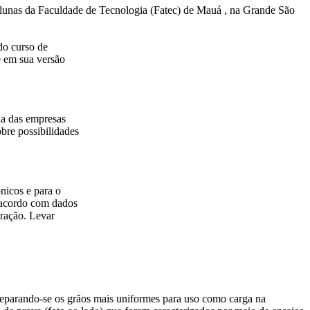
 alunas da Faculdade de Tecnologia (Fatec) de Mauá , na Grande São
do curso de
e em sua versão
ria das empresas
bre possibilidades
ônicos e para o
e acordo com dados
eração. Levar
parando-se os grãos mais uniformes para uso como carga na