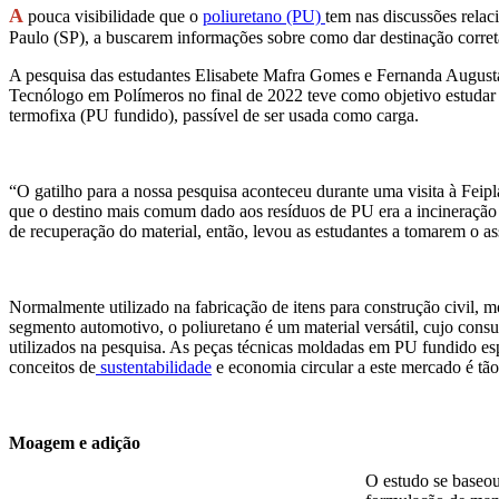
A
pouca visibilidade que o
poliuretano (PU)
tem nas discussões relac
Paulo (SP), a buscarem informações sobre como dar destinação correta 
A pesquisa das estudantes Elisabete Mafra Gomes e Fernanda Augusta
Tecnólogo em Polímeros no final de 2022 teve como objetivo estudar
termofixa (PU fundido), passível de ser usada como carga.
“O gatilho para a nossa pesquisa aconteceu durante uma visita à Feipl
que o destino mais comum dado aos resíduos de PU era a incineração o
de recuperação do material, então, levou as estudantes a tomarem o a
Normalmente utilizado na fabricação de itens para construção civil, mo
segmento automotivo, o poliuretano é um material versátil, cujo con
utilizados na pesquisa. As peças técnicas moldadas em PU fundido es
conceitos de
sustentabilidade
e economia circular a este mercado é tão
Moagem e adição
O estudo se baseo