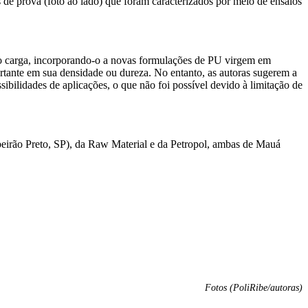
de prova (foto ao lado) que foram caracterizados por meio de ensaios
omo carga, incorporando-o a novas formulações de PU virgem em
rtante em sua densidade ou dureza. No entanto, as autoras sugerem a
sibilidades de aplicações, o que não foi possível devido à limitação de
eirão Preto, SP), da Raw Material e da Petropol, ambas de Mauá
Fotos (PoliRibe/autoras)