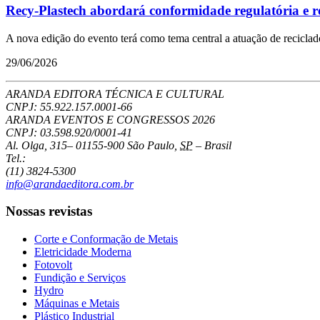
Recy-Plastech abordará conformidade regulatória e re
A nova edição do evento terá como tema central a atuação de recicla
29/06/2026
ARANDA EDITORA TÉCNICA E CULTURAL
CNPJ: 55.922.157.0001-66
ARANDA EVENTOS E CONGRESSOS
2026
CNPJ: 03.598.920/0001-41
Al. Olga, 315
–
01155-900
São Paulo
,
SP
–
Brasil
Tel.:
(11) 3824-5300
info@arandaeditora.com.br
Nossas revistas
Corte e Conformação de Metais
Eletricidade Moderna
Fotovolt
Fundição e Serviços
Hydro
Máquinas e Metais
Plástico Industrial