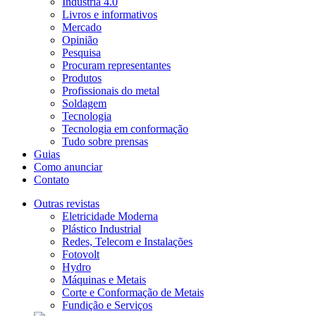
Indústria 4.0
Livros e informativos
Mercado
Opinião
Pesquisa
Procuram representantes
Produtos
Profissionais do metal
Soldagem
Tecnologia
Tecnologia em conformação
Tudo sobre prensas
Guias
Como anunciar
Contato
Outras revistas
Eletricidade Moderna
Plástico Industrial
Redes, Telecom e Instalações
Fotovolt
Hydro
Máquinas e Metais
Corte e Conformação de Metais
Fundição e Serviços