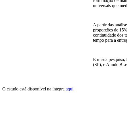
formulação de mant
universais que med
A partir das análi
proporções de 15% 
continuidade dos te
tempo para a entre
E m sua pesquisa, 
(SP), e Aunde Bras
O estudo está disponível na íntegra
aqui
.