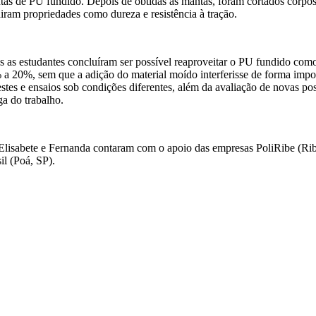
as de PU fundido. Depois de obtidas as mantas, foram cortados corpos 
iram propriedades como dureza e resistência à tração.
ses as estudantes concluíram ser possível reaproveitar o PU fundido c
a 20%, sem que a adição do material moído interferisse de forma impo
stes e ensaios sob condições diferentes, além da avaliação de novas pos
ga do trabalho.
Elisabete e Fernanda contaram com o apoio das empresas PoliRibe (Rib
il (Poá, SP).