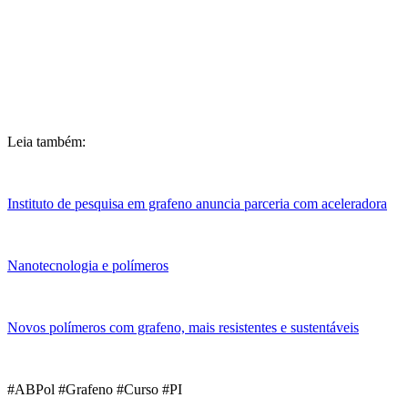
Leia também:
Instituto de pesquisa em grafeno anuncia parceria com aceleradora
Nanotecnologia e polímeros
Novos polímeros com grafeno, mais resistentes e sustentáveis
#ABPol #Grafeno #Curso #PI