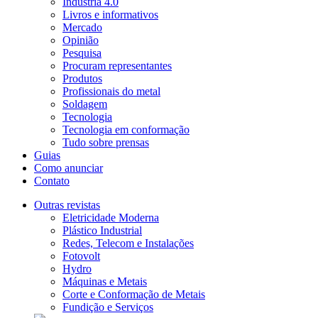
Indústria 4.0
Livros e informativos
Mercado
Opinião
Pesquisa
Procuram representantes
Produtos
Profissionais do metal
Soldagem
Tecnologia
Tecnologia em conformação
Tudo sobre prensas
Guias
Como anunciar
Contato
Outras revistas
Eletricidade Moderna
Plástico Industrial
Redes, Telecom e Instalações
Fotovolt
Hydro
Máquinas e Metais
Corte e Conformação de Metais
Fundição e Serviços