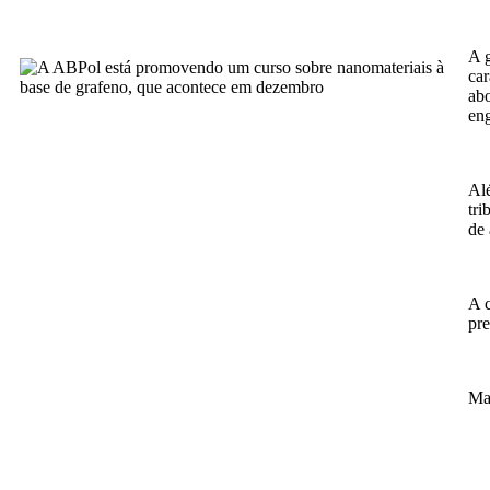
A g
car
abo
eng
Alé
tri
de 
A c
pre
Ma