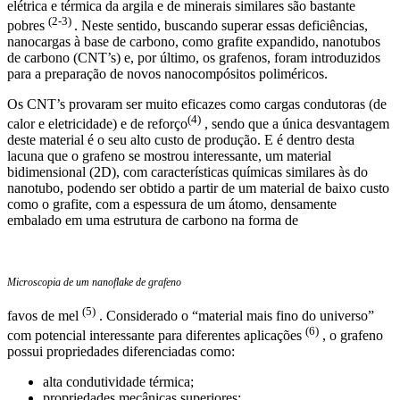
elétrica e térmica da argila e de minerais similares são bastante
(2-3)
pobres
. Neste sentido, buscando superar essas deficiências,
nanocargas à base de carbono, como grafite expandido, nanotubos
de carbono (CNT’s) e, por último, os grafenos, foram introduzidos
para a preparação de novos nanocompósitos poliméricos.
Os CNT’s provaram ser muito eficazes como cargas condutoras (de
(4)
calor e eletricidade) e de reforço
, sendo que a única desvantagem
deste material é o seu alto custo de produção. E é dentro desta
lacuna que o grafeno se mostrou interessante, um material
bidimensional (2D), com características químicas similares às do
nanotubo, podendo ser obtido a partir de um material de baixo custo
como o grafite, com a espessura de um átomo, densamente
embalado em uma estrutura de carbono na forma de
Microscopia de um nanoflake de grafeno
(5)
favos de mel
. Considerado o “material mais fino do universo”
(6)
com potencial interessante para diferentes aplicações
, o grafeno
possui propriedades diferenciadas como:
alta condutividade térmica;
propriedades mecânicas superiores;