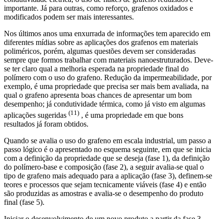
importante. Já para outras, como reforço, grafenos oxidados e
modificados podem ser mais interessantes.
Nos últimos anos uma enxurrada de informações tem aparecido em
diferentes mídias sobre as aplicações dos grafenos em materiais
poliméricos, porém, algumas questões devem ser consideradas
sempre que formos trabalhar com materiais nanoestruturados. Deve-
se ter claro qual a melhoria esperada na propriedade final do
polímero com o uso do grafeno. Redução da impermeabilidade, por
exemplo, é uma propriedade que precisa ser mais bem avaliada, na
qual o grafeno apresenta boas chances de apresentar um bom
desempenho; já condutividade térmica, como já visto em algumas
(11)
aplicações sugeridas
, é uma propriedade em que bons
resultados já foram obtidos.
Quando se avalia o uso do grafeno em escala industrial, um passo a
passo lógico é o apresentado no esquema seguinte, em que se inicia
com a definição da propriedade que se deseja (fase 1), da definição
do polímero-base e composição (fase 2), a seguir avalia-se qual o
tipo de grafeno mais adequado para a aplicação (fase 3), definem-se
teores e processos que sejam tecnicamente viáveis (fase 4) e então
são produzidas as amostras e avalia-se o desempenho do produto
final (fase 5).
Iniciar o desenvolvimento de um novo produto a partir da fase 3