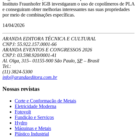
Instituto Fraunhofer IGB investigaram o uso de copolímeros de PLA
e conseguiram obter melhorias interessantes nas suas propriedades
por meio de combinações específicas.
14/04/2026
ARANDA EDITORA TÉCNICA E CULTURAL
CNPJ: 55.922.157.0001-66
ARANDA EVENTOS E CONGRESSOS
2026
CNPJ: 03.598.920/0001-41
Al. Olga, 315
–
01155-900
São Paulo
,
SP
–
Brasil
Tel.:
(11) 3824-5300
info@arandaeditora.com.br
Nossas revistas
Corte e Conformação de Metais
Eletricidade Moderna
Fotovolt
Fundição e Serviços
Hydro
Máquinas e Metais
Plástico Industrial