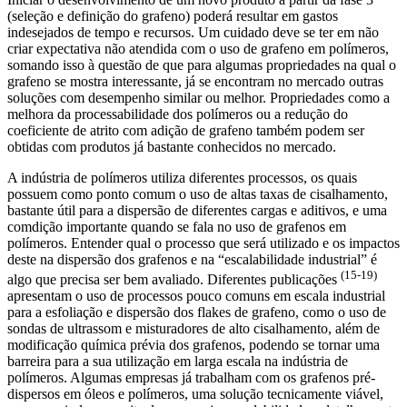
(seleção e definição do grafeno) poderá resultar em gastos
indesejados de tempo e recursos. Um cuidado deve se ter em não
criar expectativa não atendida com o uso de grafeno em polímeros,
somando isso à questão de que para algumas propriedades na qual o
grafeno se mostra interessante, já se encontram no mercado outras
soluções com desempenho similar ou melhor. Propriedades como a
melhora da processabilidade dos polímeros ou a redução do
coeficiente de atrito com adição de grafeno também podem ser
obtidas com produtos já bastante conhecidos no mercado.
A indústria de polímeros utiliza diferentes processos, os quais
possuem como ponto comum o uso de altas taxas de cisalhamento,
bastante útil para a dispersão de diferentes cargas e aditivos, e uma
comdição importante quando se fala no uso de grafenos em
polímeros. Entender qual o processo que será utilizado e os impactos
deste na dispersão dos grafenos e na “escalabilidade industrial” é
(15-19)
algo que precisa ser bem avaliado. Diferentes publicações
apresentam o uso de processos pouco comuns em escala industrial
para a esfoliação e dispersão dos flakes de grafeno, como o uso de
sondas de ultrassom e misturadores de alto cisalhamento, além de
modificação química prévia dos grafenos, podendo se tornar uma
barreira para a sua utilização em larga escala na indústria de
polímeros. Algumas empresas já trabalham com os grafenos pré-
dispersos em óleos e polímeros, uma solução tecnicamente viável,