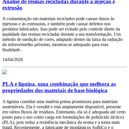
Análise de resinas recicladas durante a injeção e
extrusão
A contaminação em materiais reciclados pode causar danos às
injetoras e às extrusoras, e também pode causar defeitos nos
produtos fabricados. Isso pode ser evitado pelo controle direto da
qualidade das resinas recicladas durante a sua transformação. Um
método de medição de cores, adaptado dentro da faixa da radiação
do infravermelho próximo, mostrou-se adequado para essa
finalidade.
14/04/2026
PLA e lignina, uma combinação que melhora as
propriedades dos materiais de base biológica
A lignina constitui uma matéria-prima promissora para materiais
sustentáveis. Ela é versátil e está amplamente disponível, presente
em vários fluxos de resíduos. Entretanto, ela só é adequada até certo
ponto para o uso como carga em formulações de poli(ácido láctico)
(PLA), pois reduz a resistência mecânica da resina e a torna mais
frágil. Recentemente, a fabricante de bioplásticos SoBiCo e o