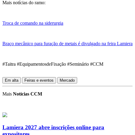
Mais notícias do ramo:
Troca de comando na siderurgia
Braço mecânico para furação de metais é divulgado na feira Lamiera
#Taitra #EquipamentosdeFixação #Seminário #CCM
Em alta
Feiras e eventos
Mercado
Mais
Notícias CCM
Lamiera 2027 abre inscrições online para
expositores