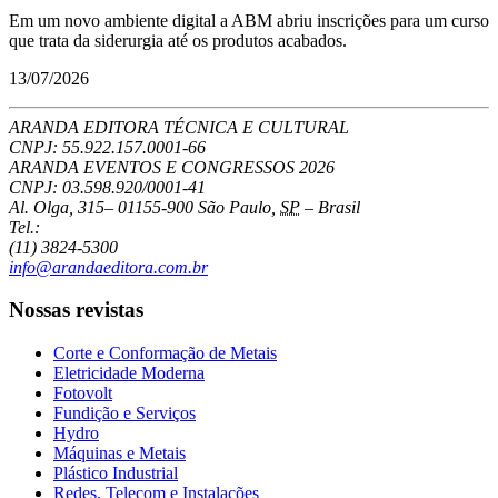
Em um novo ambiente digital a ABM abriu inscrições para um curso
que trata da siderurgia até os produtos acabados.
13/07/2026
ARANDA EDITORA TÉCNICA E CULTURAL
CNPJ: 55.922.157.0001-66
ARANDA EVENTOS E CONGRESSOS
2026
CNPJ: 03.598.920/0001-41
Al. Olga, 315
–
01155-900
São Paulo
,
SP
–
Brasil
Tel.:
(11) 3824-5300
info@arandaeditora.com.br
Nossas revistas
Corte e Conformação de Metais
Eletricidade Moderna
Fotovolt
Fundição e Serviços
Hydro
Máquinas e Metais
Plástico Industrial
Redes, Telecom e Instalações