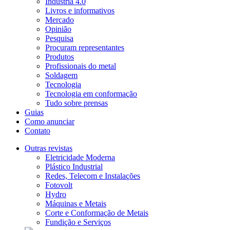
Indústria 4.0
Livros e informativos
Mercado
Opinião
Pesquisa
Procuram representantes
Produtos
Profissionais do metal
Soldagem
Tecnologia
Tecnologia em conformação
Tudo sobre prensas
Guias
Como anunciar
Contato
Outras revistas
Eletricidade Moderna
Plástico Industrial
Redes, Telecom e Instalações
Fotovolt
Hydro
Máquinas e Metais
Corte e Conformação de Metais
Fundição e Serviços