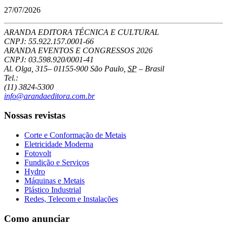
27/07/2026
ARANDA EDITORA TÉCNICA E CULTURAL
CNPJ: 55.922.157.0001-66
ARANDA EVENTOS E CONGRESSOS
2026
CNPJ: 03.598.920/0001-41
Al. Olga, 315
–
01155-900
São Paulo
,
SP
–
Brasil
Tel.:
(11) 3824-5300
info@arandaeditora.com.br
Nossas revistas
Corte e Conformação de Metais
Eletricidade Moderna
Fotovolt
Fundição e Serviços
Hydro
Máquinas e Metais
Plástico Industrial
Redes, Telecom e Instalações
Como anunciar