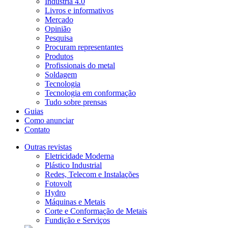
Indústria 4.0
Livros e informativos
Mercado
Opinião
Pesquisa
Procuram representantes
Produtos
Profissionais do metal
Soldagem
Tecnologia
Tecnologia em conformação
Tudo sobre prensas
Guias
Como anunciar
Contato
Outras revistas
Eletricidade Moderna
Plástico Industrial
Redes, Telecom e Instalações
Fotovolt
Hydro
Máquinas e Metais
Corte e Conformação de Metais
Fundição e Serviços