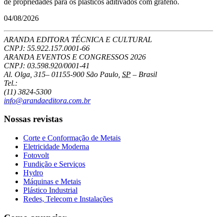
de propriedades para os plásticos aditivados com grafeno.
04/08/2026
ARANDA EDITORA TÉCNICA E CULTURAL
CNPJ: 55.922.157.0001-66
ARANDA EVENTOS E CONGRESSOS
2026
CNPJ: 03.598.920/0001-41
Al. Olga, 315
–
01155-900
São Paulo
,
SP
–
Brasil
Tel.:
(11) 3824-5300
info@arandaeditora.com.br
Nossas revistas
Corte e Conformação de Metais
Eletricidade Moderna
Fotovolt
Fundição e Serviços
Hydro
Máquinas e Metais
Plástico Industrial
Redes, Telecom e Instalações