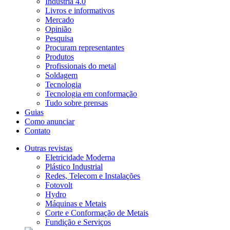
Indústria 4.0
Livros e informativos
Mercado
Opinião
Pesquisa
Procuram representantes
Produtos
Profissionais do metal
Soldagem
Tecnologia
Tecnologia em conformação
Tudo sobre prensas
Guias
Como anunciar
Contato
Outras revistas
Eletricidade Moderna
Plástico Industrial
Redes, Telecom e Instalações
Fotovolt
Hydro
Máquinas e Metais
Corte e Conformação de Metais
Fundição e Serviços