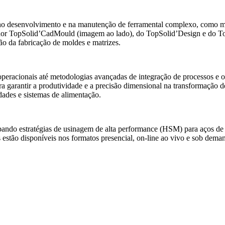
 no desenvolvimento e na
manutenção de ferramental complexo, como mo
lador TopSolid’CadMould (imagem ao lado), do TopSolid’Design e do
o da fabricação de moldes e matrizes.
operacionais até metodologias avançadas de integração de processos e 
ra garantir a produtividade e a precisão dimensional na transformação 
dades e sistemas de alimentação.
ndo estratégias de usinagem de alta performance (HSM) para aços de 
stão disponíveis nos formatos presencial, on-line ao vivo e sob demand