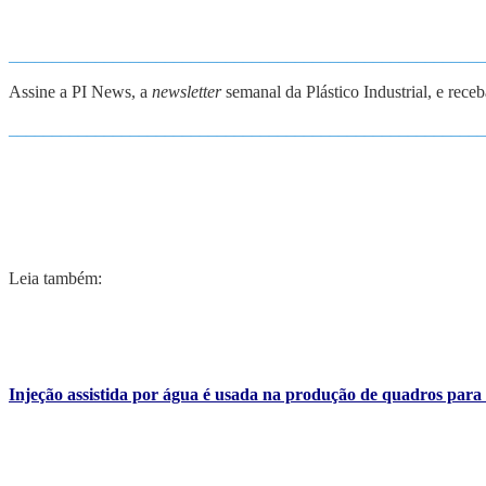
_______________________________________________________
Assine a PI News, a
newsletter
semanal da Plástico Industrial, e rece
_______________________________________________________
Leia também:
Injeção assistida por água é usada na produção de quadros para b