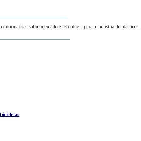
___________________________
ba informações sobre mercado e tecnologia para a indústria de plásticos.
____________________________
icicletas