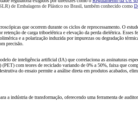
dade regulatória exigidos por diretrizes como o
Regulamento da UE so
 (SLR) de Embalagens de Plástico no Brasil, também conhecido como
De
croscópicas que ocorrem durante os ciclos de reprocessamento. O estud
 retenção de carga triboelétrica e elevação da perda dielétrica. Esses 
polimérica e a polarização induzida por impurezas ou degradação térmica
om precisão.
lo de inteligência artificial (IA) que correlaciona as assinaturas espe
eno) (PET) com teores de reciclado variando de 0% a 50%, faixa que co
estrutiva do ensaio permite a análise direta em produtos acabados, el
ra a indústria de transformação, oferecendo uma ferramenta de auditori