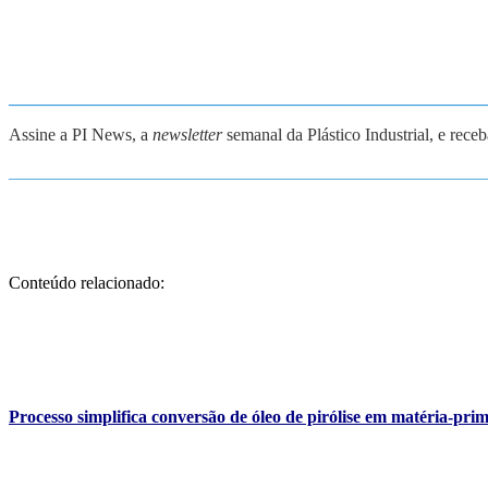
_______________________________________________________
Assine a PI News, a
newsletter
semanal da Plástico Industrial, e rece
_______________________________________________________
Conteúdo relacionado:
Processo simplifica conversão de óleo de pirólise em matéria-pri