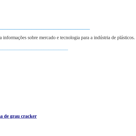
_____________________________________
ba informações sobre mercado e tecnologia para a indústria de plásticos.
____________________________
ma de grau cracker