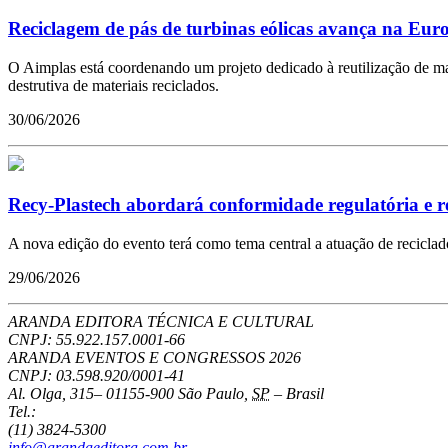
Reciclagem de pás de turbinas eólicas avança na Eur
O Aimplas está coordenando um projeto dedicado à reutilização de mate
destrutiva de materiais reciclados.
30/06/2026
Recy-Plastech abordará conformidade regulatória e re
A nova edição do evento terá como tema central a atuação de recicla
29/06/2026
ARANDA EDITORA TÉCNICA E CULTURAL
CNPJ: 55.922.157.0001-66
ARANDA EVENTOS E CONGRESSOS
2026
CNPJ: 03.598.920/0001-41
Al. Olga, 315
–
01155-900
São Paulo
,
SP
–
Brasil
Tel.:
(11) 3824-5300
info@arandaeditora.com.br