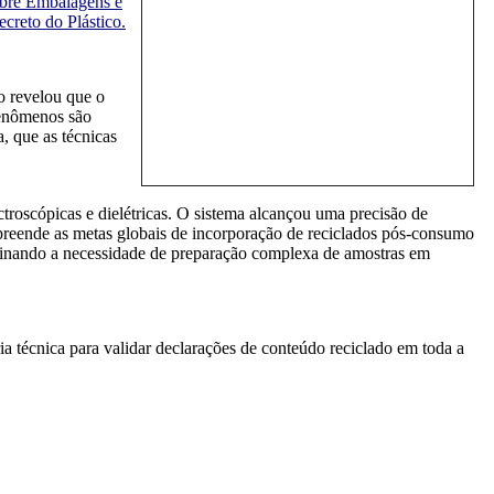
bre Embalagens e
creto do Plástico.
o revelou que o
fenômenos são
, que as técnicas
ctroscópicas e dielétricas. O sistema alcançou uma precisão de
mpreende as metas globais de incorporação de reciclados pós-consumo
iminando a necessidade de preparação complexa de amostras em
a técnica para validar declarações de conteúdo reciclado em toda a