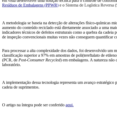
em vista desenvolver uma solução técnica para o controle de conformi
Resíduos de Embalagens (PPWR)
e o
Sistema de Logística Reversa
A metodologia se baseia na detecção de alterações físico-químicas mi
aumento do conteúdo reciclado está diretamente associado a uma maior
indicadores técnicos de defeitos estruturais como a quebra da cadeia 
de inspeção convencionais muitas vezes não conseguem quantificar c
Para processar a alta complexidade dos dados, foi desenvolvido um mode
classificação superior a 97% em amostras de poli(tereftalato de etil
(PCR, de
Post-Consumer Recycled
) em embalagens. A natureza não d
laboratório.
A implementação dessa tecnologia representa um avanço estratégico pa
cadeia de suprimentos.
O artigo na íntegra pode ser conferido
aqui.