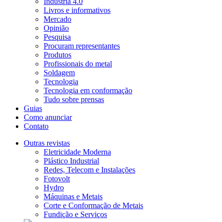
Indústria 4.0
Livros e informativos
Mercado
Opinião
Pesquisa
Procuram representantes
Produtos
Profissionais do metal
Soldagem
Tecnologia
Tecnologia em conformação
Tudo sobre prensas
Guias
Como anunciar
Contato
Outras revistas
Eletricidade Moderna
Plástico Industrial
Redes, Telecom e Instalações
Fotovolt
Hydro
Máquinas e Metais
Corte e Conformação de Metais
Fundição e Serviços