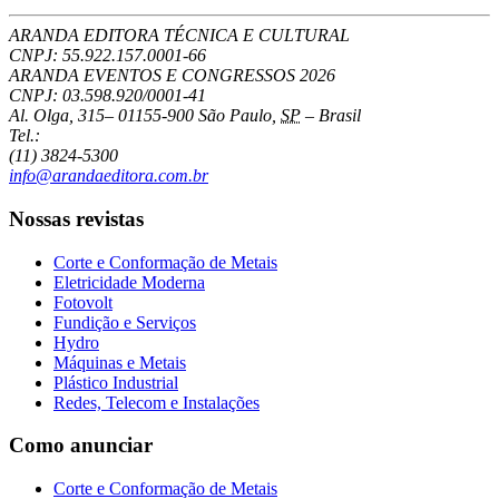
ARANDA EDITORA TÉCNICA E CULTURAL
CNPJ: 55.922.157.0001-66
ARANDA EVENTOS E CONGRESSOS
2026
CNPJ: 03.598.920/0001-41
Al. Olga, 315
–
01155-900
São Paulo
,
SP
–
Brasil
Tel.:
(11) 3824-5300
info@arandaeditora.com.br
Nossas revistas
Corte e Conformação de Metais
Eletricidade Moderna
Fotovolt
Fundição e Serviços
Hydro
Máquinas e Metais
Plástico Industrial
Redes, Telecom e Instalações
Como anunciar
Corte e Conformação de Metais