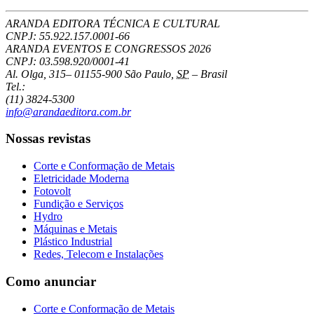
ARANDA EDITORA TÉCNICA E CULTURAL
CNPJ: 55.922.157.0001-66
ARANDA EVENTOS E CONGRESSOS
2026
CNPJ: 03.598.920/0001-41
Al. Olga, 315
–
01155-900
São Paulo
,
SP
–
Brasil
Tel.:
(11) 3824-5300
info@arandaeditora.com.br
Nossas revistas
Corte e Conformação de Metais
Eletricidade Moderna
Fotovolt
Fundição e Serviços
Hydro
Máquinas e Metais
Plástico Industrial
Redes, Telecom e Instalações
Como anunciar
Corte e Conformação de Metais