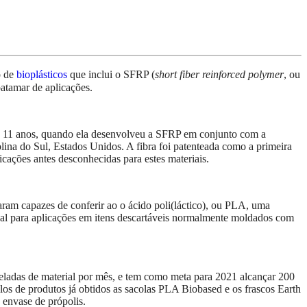
o de
bioplásticos
que inclui o SFRP (
short fiber reinforced polymer
, ou
atamar de aplicações.
há 11 anos, quando ela desenvolveu a SFRP em conjunto com a
lina do Sul, Estados Unidos. A fibra foi patenteada como a primeira
cações antes desconhecidas para estes materiais.
am capazes de conferir ao o ácido poli(láctico), ou PLA, uma
ional para aplicações em itens descartáveis normalmente moldados com
ladas de material por mês, e tem como meta para 2021 alcançar 200
los de produtos já obtidos as sacolas PLA Biobased e os frascos Earth
a envase de própolis.