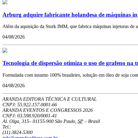
Arburg adquire fabricante holandesa de máquinas in
Além da aquisição da Stork IMM, que fabrica máquinas injetoras de a
04/08/2026
Tecnologia de dispersão otimiza o uso de grafeno na 
Formulada com insumo 100% brasileiro, solução em óleo de soja conto
04/08/2026
ARANDA EDITORA TÉCNICA E CULTURAL
CNPJ: 55.922.157.0001-66
ARANDA EVENTOS E CONGRESSOS
2026
CNPJ: 03.598.920/0001-41
Al. Olga, 315
–
01155-900
São Paulo
,
SP
–
Brasil
Tel.:
(11) 3824-5300
info@arandaeditora.com.br