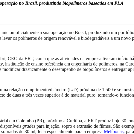
operação no Brasil, produzindo biopolímeros baseados em PLA
 iniciou oficialmente a sua operação no Brasil, produzindo um portfóli
te levar os polímeros de origem renovável e biodegradáveis a um novo p
bri, CEO da ERT, conta que as atividades da empresa tiveram início 
, instituição de ensino referência em engenharia de polímeros, na Caro
e modificar drasticamente o desempenho de biopolímeros e entregar apli
uma relação comprimento/diâmetro (L/D) próxima de 1.500 e se mostrar
acto de duas a três vezes superior à do material puro, tornando-o func
rial em Colombo (PR), próximo a Curitiba, a ERT produz hoje 30 tone
 disponíveis
grades
para injeção, sopro e extrusão de filmes. São exemp
 sopradas de 30 ml, feita especialmente para a empresa
Melíponas
, par