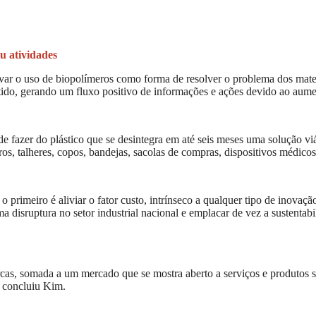
u atividades
ar o uso de biopolímeros como forma de resolver o problema dos materi
tido, gerando um fluxo positivo de informações e ações devido ao aum
 fazer do plástico que se desintegra em até seis meses uma solução viá
idros, talheres, copos, bandejas, sacolas de compras, dispositivos médicos
rimeiro é aliviar o fator custo, intrínseco a qualquer tipo de inovaçã
a disruptura no setor industrial nacional e emplacar de vez a sustenta
rcas, somada a um mercado que se mostra aberto a serviços e produtos 
, concluiu Kim.