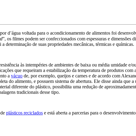
apor d’água
voltada para o acondicionamento de alimentos foi desenvol
rd
”,
os filmes podem ser confeccionados com espessuras
e dimensões
d
i a
determinação
de suas propriedades
mecânicas, térmicas e químicas
.
resistência às intempéries de ambientes de baixa ou média umidade e/o
licações que requeiram a estabilização da temperatura de produtos com 
ento a
vácuo
de, por exemplo, queijos e carnes e de acordo com Alexan
eta do alimento, e possuem sistema de abertura. Ele disse ainda que a u
terial diferente do plástico, possibilita uma redução de aproximadame
lagens tradicionais desse tipo.
r de
plásticos reciclados
e está aberta a parcerias para o desenvolvimento