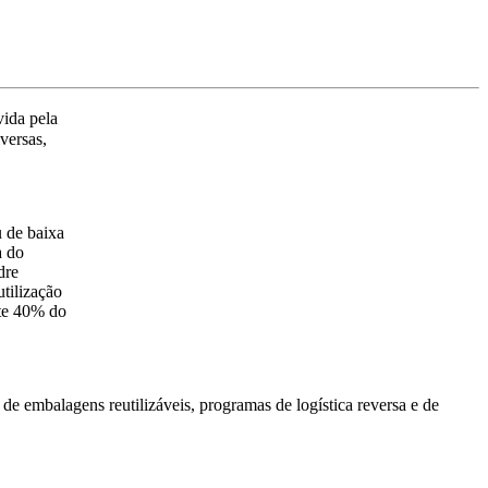
vida pela
iversas,
u de baixa
a do
dre
tilização
nte 40% do
 de embalagens reutilizáveis, programas de logística reversa e de