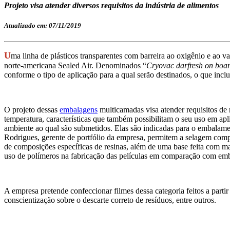
Projeto visa atender diversos requisitos da indústria de alimentos
Atualizado em: 07/11/2019
U
ma linha de
plásticos transparentes
com barreira ao oxigênio e ao v
norte-americana Sealed Air. Denominados “
Cryovac
d
arfresh on
b
oa
conforme
o tipo de aplicação para a qual serão destinados,
o que inclu
O projeto dessas
embalagens
multicamadas visa atender requisitos de 
temperatura, características que também possibilitam o seu uso em ap
ambiente ao qual são submetidos. Elas são indicadas para o embalam
Rodrigues, gerente de portfólio da empresa, permitem a selagem compl
de composições específicas de resinas, além de uma base feita com ma
uso de polímeros na fabricação das películas em comparação com emba
A empresa pretende confeccionar filmes dessa categoria feitos a parti
conscientização sobre o descarte correto de resíduos, entre outros.