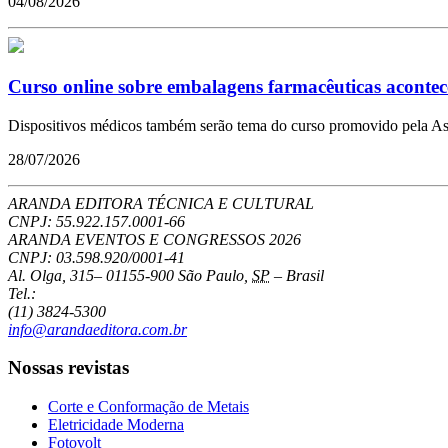
04/08/2026
Curso online sobre embalagens farmacêuticas acontec
Dispositivos médicos também serão tema do curso promovido pela As
28/07/2026
ARANDA EDITORA TÉCNICA E CULTURAL
CNPJ: 55.922.157.0001-66
ARANDA EVENTOS E CONGRESSOS
2026
CNPJ: 03.598.920/0001-41
Al. Olga, 315
–
01155-900
São Paulo
,
SP
–
Brasil
Tel.:
(11) 3824-5300
info@arandaeditora.com.br
Nossas revistas
Corte e Conformação de Metais
Eletricidade Moderna
Fotovolt