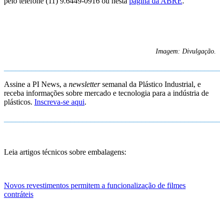
pelo telefone (11) 9.6449-0916 ou nesta
página da ABRE
.
Imagem: Divulgação.
_______________________________________________________
Assine a PI News, a
newsletter
semanal da Plástico Industrial, e
receba informações sobre mercado e tecnologia para a indústria de
plásticos.
Inscreva-se aqui
.
_______________________________________________________
Leia artigos técnicos sobre embalagens:
Novos revestimentos permitem a funcionalização de filmes
contráteis