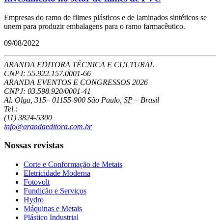
Empresas do ramo de filmes plásticos e de laminados sintéticos se
unem para produzir embalagens para o ramo farmacêutico.
09/08/2022
ARANDA EDITORA TÉCNICA E CULTURAL
CNPJ: 55.922.157.0001-66
ARANDA EVENTOS E CONGRESSOS
2026
CNPJ: 03.598.920/0001-41
Al. Olga, 315
–
01155-900
São Paulo
,
SP
–
Brasil
Tel.:
(11) 3824-5300
info@arandaeditora.com.br
Nossas revistas
Corte e Conformação de Metais
Eletricidade Moderna
Fotovolt
Fundição e Serviços
Hydro
Máquinas e Metais
Plástico Industrial