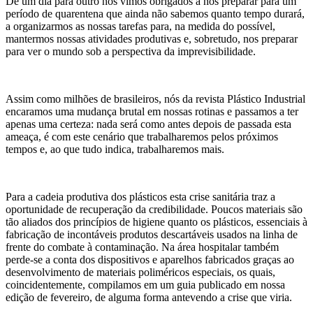
De um dia para outro nos vimos obrigados a nos preparar para um
período de quarentena que ainda não sabemos quanto tempo durará,
a organizarmos as nossas tarefas para, na medida do possível,
mantermos nossas atividades produtivas e, sobretudo, nos preparar
para ver o mundo sob a perspectiva da imprevisibilidade.
Assim como milhões de brasileiros, nós da revista Plástico Industrial
encaramos uma mudança brutal em nossas rotinas e passamos a ter
apenas uma certeza: nada será como antes depois de passada esta
ameaça, é com este cenário que trabalharemos pelos próximos
tempos e, ao que tudo indica, trabalharemos mais.
Para a cadeia produtiva dos plásticos esta crise sanitária traz a
oportunidade de recuperação da credibilidade. Poucos materiais são
tão aliados dos princípios de higiene quanto os plásticos, essenciais à
fabricação de incontáveis produtos descartáveis usados na linha de
frente do combate à contaminação. Na área hospitalar também
perde-se a conta dos dispositivos e aparelhos fabricados graças ao
desenvolvimento de materiais poliméricos especiais, os quais,
coincidentemente, compilamos em um guia publicado em nossa
edição de fevereiro, de alguma forma antevendo a crise que viria.