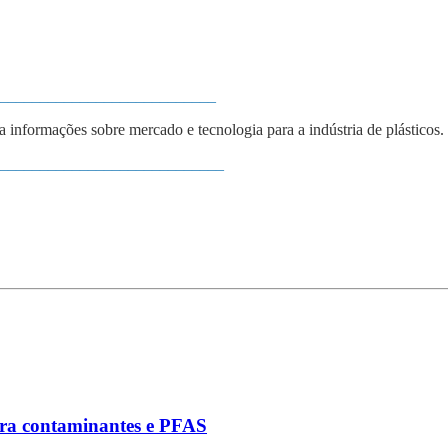
___________________________
ba informações sobre mercado e tecnologia para a indústria de plásticos.
____________________________
ara contaminantes e PFAS