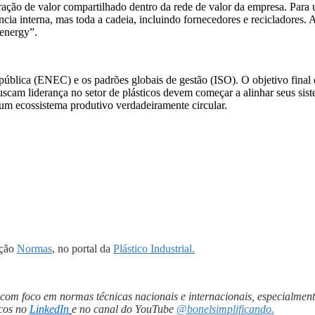
ção de valor compartilhado dentro da rede de valor da empresa. Para u
cia interna, mas toda a cadeia, incluindo fornecedores e recicladores.
 energy”.
 pública (ENEC) e os padrões globais de gestão (ISO). O objetivo final 
am liderança no setor de plásticos devem começar a alinhar seus sistem
um ecossistema produtivo verdadeiramente circular.
eção
Normas
, no portal da
Plástico Industrial.
 com foco em normas técnicas nacionais e internacionais, especialment
icos no
LinkedIn
e no canal do YouTube
@bonelsimplificando.