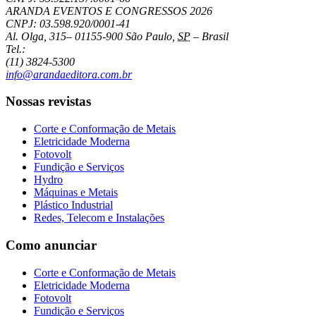
ARANDA EVENTOS E CONGRESSOS
2026
CNPJ: 03.598.920/0001-41
Al. Olga, 315
–
01155-900
São Paulo
,
SP
–
Brasil
Tel.:
(11) 3824-5300
info@arandaeditora.com.br
Nossas revistas
Corte e Conformação de Metais
Eletricidade Moderna
Fotovolt
Fundição e Serviços
Hydro
Máquinas e Metais
Plástico Industrial
Redes, Telecom e Instalações
Como anunciar
Corte e Conformação de Metais
Eletricidade Moderna
Fotovolt
Fundição e Serviços