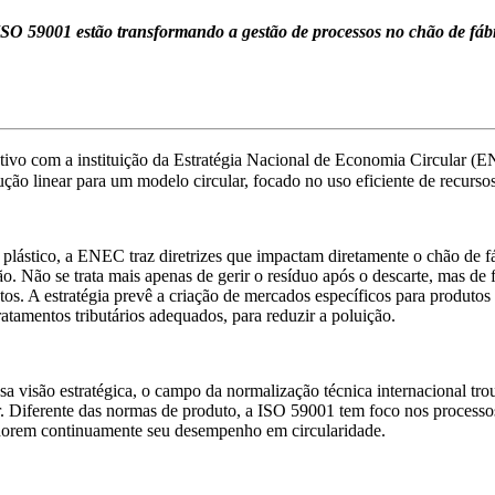
 59001 estão transformando a gestão de processos no chão de fábric
tativo com a instituição da Estratégia Nacional de Economia Circular (
ão linear para um modelo circular, focado no uso eficiente de recurso
o plástico, a ENEC traz diretrizes que impactam diretamente o chão de f
ão. Não se trata mais apenas de gerir o resíduo após o descarte, mas d
utos. A estratégia prevê a criação de mercados específicos para produtos
ratamentos tributários adequados, para reduzir a poluição.
 visão estratégica, o campo da normalização técnica internacional tr
. Diferente das normas de produto, a ISO 59001 tem foco nos processos
horem continuamente seu desempenho em circularidade.