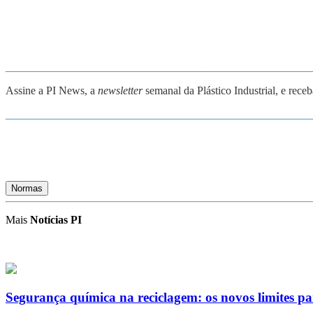
_______________________________________________________
Assine a PI News, a
newsletter
semanal da Plástico Industrial, e rece
_______________________________________________________
Normas
Mais
Notícias PI
Segurança química na reciclagem: os novos limites p