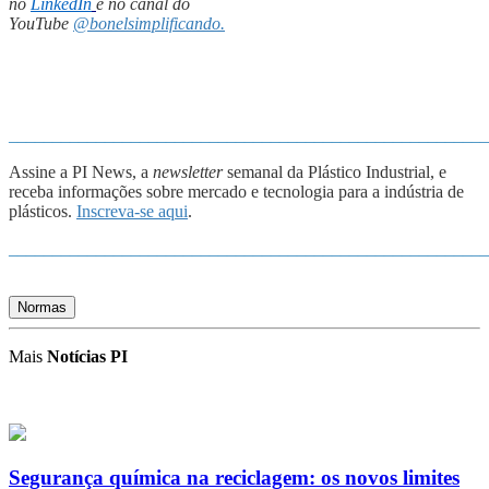
no
LinkedIn
e no canal do
YouTube
@bonelsimplificando.
_______________________________________________________
Assine a PI News, a
newsletter
semanal da Plástico Industrial, e
receba informações sobre mercado e tecnologia para a indústria de
plásticos.
Inscreva-se aqui
.
_______________________________________________________
Normas
Mais
Notícias PI
Segurança química na reciclagem: os novos limites