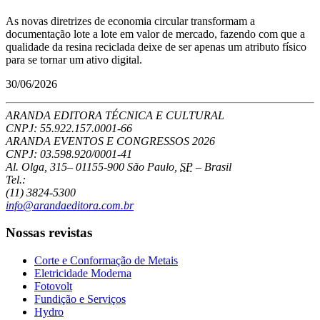
As novas diretrizes de economia circular transformam a
documentação lote a lote em valor de mercado, fazendo com que a
qualidade da resina reciclada deixe de ser apenas um atributo físico
para se tornar um ativo digital.
30/06/2026
ARANDA EDITORA TÉCNICA E CULTURAL
CNPJ: 55.922.157.0001-66
ARANDA EVENTOS E CONGRESSOS
2026
CNPJ: 03.598.920/0001-41
Al. Olga, 315
–
01155-900
São Paulo
,
SP
–
Brasil
Tel.:
(11) 3824-5300
info@arandaeditora.com.br
Nossas revistas
Corte e Conformação de Metais
Eletricidade Moderna
Fotovolt
Fundição e Serviços
Hydro