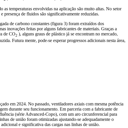
o as temperaturas envolvidas na aplicação são muito altas. No setor
e presença de fluidos são significativamente reduzidas.
egada de carbono constantes (figura 3) foram extraídos dos
as inovações feitas por alguns fabricantes de materiais. Graças a
ura de CO
), alguns graus de plástico já se encontram no mercado,
2
zida. Futura mente, pode-se esperar progressos adicionais nesta área,
ançado em 2024. No passado, ventiladores axiais com mesma potência
surgem durante seu funcionamento. Em parceria com a fabricante de
 à fluência (série Advanced-Copo), com um aro circunferencial para
 linhas de união foram otimizadas ajustando-se adequadamente o
dicional e significativa das cargas nas linhas de união.