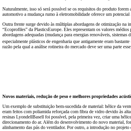
Naturalmente, isso só será possível se os requisitos do produto fore
automotivo a mudança rumo à eletromobilidade oferece um potencial ad
Outra frente surge devido às múltiplas abordagens de otimização na in
“Ecoprofiles” da PlasticsEurope. Eles representam os valores médios p
abordagens adequadas (mudança para energias renováveis, sistemas de
especialmente plásticos de engenharia que antigamente eram bastante 
razão pela qual a análise rotineira do mercado deve ser uma parte esse
Novos materiais, redução de peso e melhores propriedades acúst
Um exemplo de substituição bem-sucedida de material: hélice da vent
eram feitos com poliamida reforçada com fibra de vidro devido às alta
resinas LyondellBasell foi possível, pela primeira vez, criar uma héli
direcionamento do ar. Além do desenvolvimento do novo material, fora
alinhamento das pás do ventilador. Por outro, a introdução no projeto 