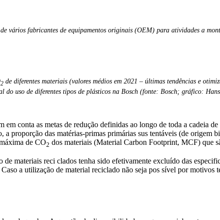
de vários fabricantes de equipamentos originais (OEM) para atividades a mon
2
O
de diferentes materiais (valores médios em 2021 – últimas tendências e otimi
2
al do uso de diferentes tipos de plásticos na Bosch (fonte: Bosch; gráfico: Han
m em conta as metas de redução definidas ao longo de toda a cadeia de
o, a proporção das matérias-primas primárias sus tentáveis (de origem b
a máxima de CO
dos materiais (Material Carbon Footprint, MCF) que 
2
de materiais reci clados tenha sido efetivamente excluído das especifi
s. Caso a utilização de material reciclado não seja pos sível por motivo