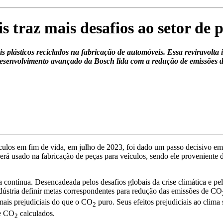
s traz mais desafios ao setor de p
 plásticos reciclados na fabricação de automóveis. Essa reviravolta 
esenvolvimento avançado da Bosch lida com a redução de emissões de
culos em fim de vida, em julho de 2023, foi dado um passo decisivo em 
á usado na fabricação de peças para veículos, sendo ele proveniente de
a contínua. Desencadeada pelos desafios globais da crise climática e p
dústria definir metas correspondentes para redução das emissões de CO
 mais prejudiciais do que o CO
puro. Seus efeitos prejudiciais ao clim
2
de CO
calculados.
2