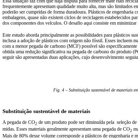
Essa situação faz com que haja disputa para fornecer mate riais recic
frequentemente apresentam qualidade muito alta, mas são limitados em
poderão ser cumpridas de forma duradoura. Plásticos de engenharia c
embalagens, quase não existem ciclos de reciclagem estabelecidos par
dos componentes dos veículos. O desafio aqui consiste em minimiza
Este estudo aborda principalmente as possibilidades para plásticos sus
inclusa a adoção de plásticos com origem não fóssil. Esses incluem ma
com a menor pegada de carbono (MCF) possível são especificamente s
obtida uma redução significativa na pegada de carbono do produto (
seguir são apresentadas duas aplicações, cujo desenvolvimento seguiu
Fig. 4 – Substituição sustentável de materiais
Substituição sustentável de materiais
A pegada de CO
de um produto pode ser diminuída pela seleção de m
2
midas. Esses materiais geralmente apresentam uma pegada de CO
ma
2
Mais de 80% desse volume corresponde a plásticos de engenharia e m