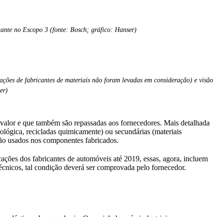
tante no Escopo 3 (fonte: Bosch; gráfico: Hanser)
zações de fabricantes de materiais não foram levadas em consideração) e visão
ser)
 valor e que também são repassadas aos fornecedores. Mais detalhada
iológica, recicladas quimicamente) ou secundárias (materiais
são usados nos componentes fabricados.
cações dos fabricantes de automóveis até 2019, essas, agora, incluem
s técnicos, tal condição deverá ser comprovada pelo fornecedor.