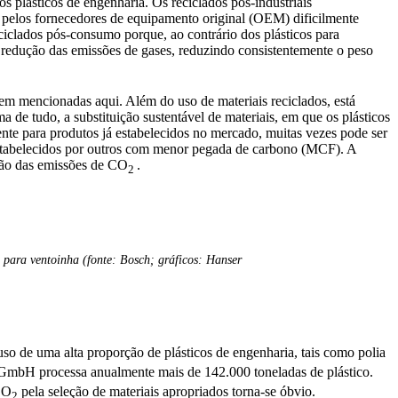
s plásticos de engenharia. Os reciclados pós-industriais
s pelos fornecedores de equipamento original (OEM) dificilmente
iclados pós-consumo porque, ao contrário dos plásticos para
a redução das emissões de gases, reduzindo consistentemente o peso
erem mencionadas aqui. Além do uso de materiais reciclados, está
 de tudo, a substituição sustentável de materiais, em que os plásticos
te para produtos já estabelecidos no mercado, muitas vezes pode ser
estabelecidos por outros com menor pegada de carbono (MCF). A
ução das emissões de CO
.
2
 para ventoinha (fonte: Bosch; gráficos: Hanser
o de uma alta proporção de plásticos de engenharia, tais como polia
 GmbH processa anualmente mais de 142.000 toneladas de plástico.
CO
pela seleção de materiais apropriados torna-se óbvio.
2