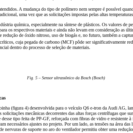
m atendidos. A mudança do tipo de polímero nem sempre é possível quand
icional, uma vez que as solicitações impostas pelas altas temperaturas 
dústria química, especialmente na síntese de plásticos. Os valores de p
ara os respectivos materiais e ainda não levam em consideração as últim
 redução de óxido nitroso, uso de biogás e, no futuro, também a capt
críticos, cuja pegada de carbono (MCF) pôde ser significativamente redu
ncial dentro do processo de seleção de materiais.
Fig. 5 – Sensor ultrassônico da Bosch (Bosch)
icas
oinha (figura 4) desenvolvida para o veículo Q6 e-tron da Audi AG, l
s solicitações mecânicas decorrentes das altas forças centrífugas que 
ce desse tipo feita de PP-GF, reforçada com fibras de vidro e resistente
m necessários ajustes no projeto. Por um lado, as tensões na área das
de nervuras de suporte no aro do ventilador permitiu obter uma redução a