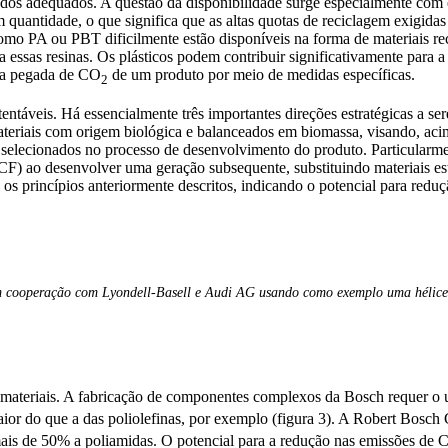
lados adequados. A questão da disponibilidade surge especialmente com o
 quantidade, o que significa que as altas quotas de reciclagem exigida
omo PA ou PBT dificilmente estão disponíveis na forma de materiais rec
a essas resinas. Os plásticos podem contribuir significativamente para 
r a pegada de CO
de um produto por meio de medidas específicas.
2
tentáveis. Há essencialmente três importantes direções estratégicas a s
teriais com origem biológica e balanceados em biomassa, visando, acima
elecionados no processo de desenvolvimento do produto. Particularmen
PCF) ao desenvolver uma geração subsequente, substituindo materiais 
 os princípios anteriormente descritos, indicando o potencial para red
 em cooperação com Lyondell-Basell e Audi AG usando como exemplo uma hélice
ateriais. A fabricação de componentes complexos da Bosch requer o us
ior do que a das poliolefinas, por exemplo (figura 3). A Robert Bosch
ais de 50% a poliamidas. O potencial para a redução nas emissões de 