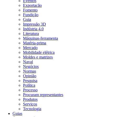
Eventos
Exportação
Fomento
Fundição
Guia
Impressão 3D
Indústria 4.0
Literatura
Máquinas-ferramenta
Matéria-prima
Mercado
Mobilidade elétrica
Moldes e matrizes
Naval
Negócios
Normas
Opinião
Pesquisa
Política
Processo
Procuram representantes
Produtos
Serviços
Tecnologia
Guias