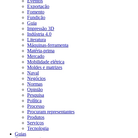
Eventos
Exportação
Fomento
Fundição
Guia
Impressão 3D
Indústria 4.0
Literatura
Máquinas-ferramenta
Matéria-prima
Mercado
Mobilidade elétrica
Moldes e matrizes
Naval
Negócios
Normas
Opinião
Pesquisa
Política
Processo
Procuram representantes
Produtos
Serviços
Tecnologia
Guias