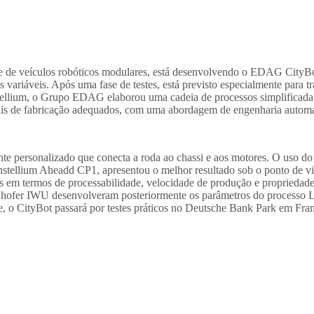
 de veículos robóticos modulares, está
desenvolvendo o EDAG CityBot
variáveis. Após uma fase de testes, está previsto especialmente para t
ellium, o Grupo EDAG elaborou uma cadeia de processos simplificada 
ais de fabricação adequados, com uma abordagem de engenharia automa
 personalizado que conecta a roda ao chassi e aos motores. O uso
do
nstellium Aheadd CP1, apresentou o melhor resultado sob o ponto de v
s em termos de processabilidade, velocidade de produção e propriedad
nhofer IWU desenvolveram posteriormente os parâmetros do processo
e, o CityBot passará por testes práticos no Deutsche Bank Park em Fran