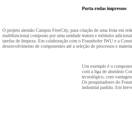
Porta-rodas impressos
O projeto alemão Campus FreeCity, para criação de uma frota em rede
multifuncional composto por uma unidade tratora e módulos adicionais 
tarefas de limpeza. Em colaboração com o Fraunhofer IWU e a Const
desenvolvimento de componentes até a seleção de processos e materi
Um exemplo é o componente
com a liga de alumínio Co
tecnológico, com vantagen
Os pesquisadores do Frau
industrial padrão. Em brev