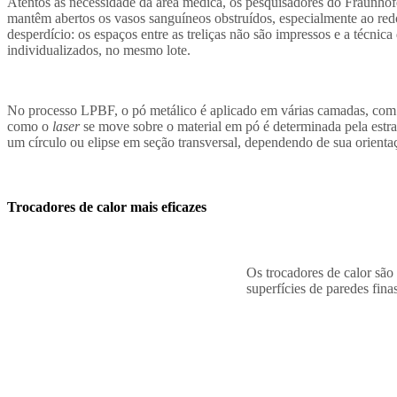
Atentos às necessidade da área médica, os pesquisadores do Fraunh
mantêm abertos os vasos sanguíneos obstruídos, especialmente ao red
desperdício: os espaços entre as treliças não são impressos e a técni
individualizados, no mesmo lote.
No processo LPBF, o pó metálico é aplicado em várias camadas, co
como o
laser
se move sobre o material em pó é determinada pela estrat
um círculo ou elipse em seção transversal, dependendo de sua orienta
Trocadores de calor mais eficazes
Os trocadores de calor são
s
uperfícies de paredes fina