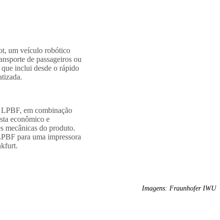
, um veículo robótico
ransporte de passageiros ou
que inclui desde o rápido
tizada.
 LPBF, em combinação
ista econômico e
es mecânicas do produto.
 LPBF para uma impressora
kfurt.
Imagens: Fraunhofer IWU