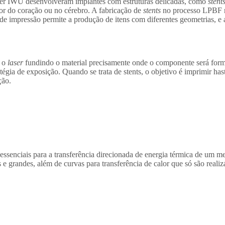
ofer IWU desenvolveram implantes com
estruturas delicadas, como
stent
or do coração ou no cérebro. A fabricação de
stents
no processo LPBF 
ca de impressão permite a produção de itens com diferentes geometrias, 
m o
laser
fundindo o material precisamente onde o componente será for
égia de exposição. Quando se trata de stents, o objetivo é imprimir ha
ção.
 essenciais para a transferência direcionada de energia térmica de um m
s e grandes,
além de curvas
para transferência de calor
que só são
reali