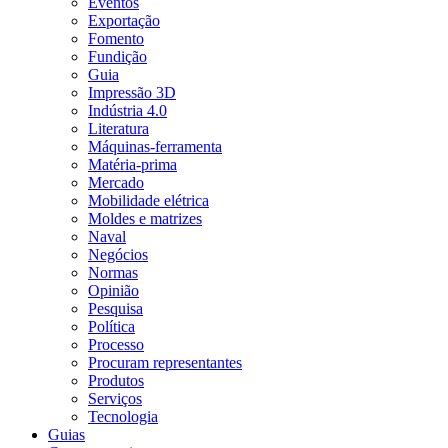
Eventos
Exportação
Fomento
Fundição
Guia
Impressão 3D
Indústria 4.0
Literatura
Máquinas-ferramenta
Matéria-prima
Mercado
Mobilidade elétrica
Moldes e matrizes
Naval
Negócios
Normas
Opinião
Pesquisa
Política
Processo
Procuram representantes
Produtos
Serviços
Tecnologia
Guias