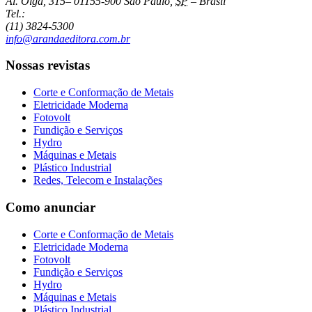
Al. Olga, 315
–
01155-900
São Paulo
,
SP
–
Brasil
Tel.:
(11) 3824-5300
info@arandaeditora.com.br
Nossas revistas
Corte e Conformação de Metais
Eletricidade Moderna
Fotovolt
Fundição e Serviços
Hydro
Máquinas e Metais
Plástico Industrial
Redes, Telecom e Instalações
Como anunciar
Corte e Conformação de Metais
Eletricidade Moderna
Fotovolt
Fundição e Serviços
Hydro
Máquinas e Metais
Plástico Industrial